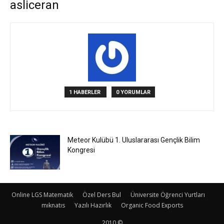
asliceran
1 HABERLER
0 YORUMLAR
Meteor Kulübü 1. Uluslararası Gençlik Bilim
Kongresi
Online LGS Matematik
Özel Ders Bul
Üniversite Öğrenci Yurtları
mıknatıs
Yazılı Hazırlık
Organic Food Exports
2010 ©