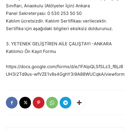
Sınıfları, Anaokulu (Atölyeler İçin) Ankara
Panel Sekreteryası: 0 530 253 50 50
Katılım ücretsizdir. Katılım Sertifikası verilecektir.
Sertifika için aşağıdaki bilgileri eksiksiz doldurunuz.
3. YETENEK GELİŞTİREN AİLE ÇALIŞTAYI -ANKARA
Katılımcı Ön Kayıt Formu
https://docs.google.com/forms/d/e/1FAIpQLSfSLz3_fBjJ8
UH3i2Td9us-wfVZE1v8s4GghY3i9A88WUCqkA/viewform