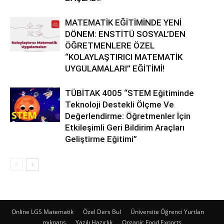
MATEMATİK EĞİTİMİNDE YENİ
DÖNEM: ENSTİTÜ SOSYAL’DEN
ÖĞRETMENLERE ÖZEL
“KOLAYLAŞTIRICI MATEMATİK
UYGULAMALARI” EĞİTİMİ!
TÜBİTAK 4005 “STEM Eğitiminde
Teknoloji Destekli Ölçme Ve
Değerlendirme: Öğretmenler İçin
Etkileşimli Geri Bildirim Araçları
Geliştirme Eğitimi”
Online LGS Matematik
Özel Ders Bul
Üniversite Öğrenci Yurtları
mıknatıs
Yazılı Hazırlık
Organic Food Exports