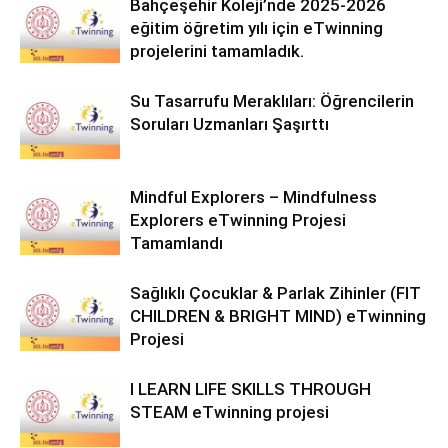
Bahçeşehir Koleji’nde 2025-2026
eğitim öğretim yılı için eTwinning
projelerini tamamladık.
Su Tasarrufu Meraklıları: Öğrencilerin
Soruları Uzmanları Şaşırttı
Mindful Explorers – Mindfulness
Explorers eTwinning Projesi
Tamamlandı
Sağlıklı Çocuklar & Parlak Zihinler (FIT
CHILDREN & BRIGHT MIND) eTwinning
Projesi
I LEARN LIFE SKILLS THROUGH
STEAM eTwinning projesi