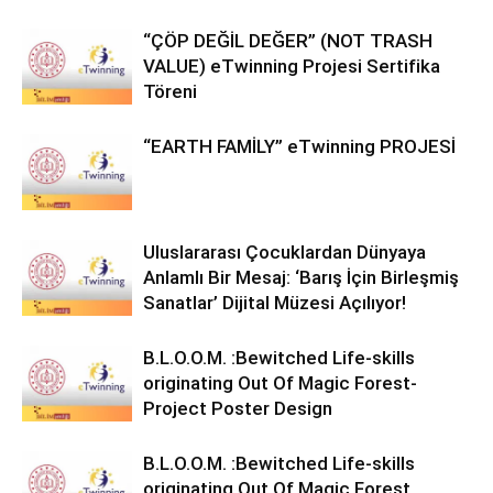
“ÇÖP DEĞİL DEĞER” (NOT TRASH
VALUE) eTwinning Projesi Sertifika
Töreni
“EARTH FAMİLY” eTwinning PROJESİ
Uluslararası Çocuklardan Dünyaya
Anlamlı Bir Mesaj: ‘Barış İçin Birleşmiş
Sanatlar’ Dijital Müzesi Açılıyor!
B.L.O.O.M. :Bewitched Life-skills
originating Out Of Magic Forest-
Project Poster Design
B.L.O.O.M. :Bewitched Life-skills
originating Out Of Magic Forest