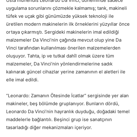
Usta mühendis Leonardo Da Vinci, döneminde sadece
uygulama sorunlarını çözmekle kalmamış; tank, makineli
tüfek ve uçak gibi günümüzde yüksek teknoloji ile
üretilen modern makinelerin ilk örneklerini yüzyıllar önce
ortaya çıkarmıştı. Sergideki makinelerin imal edildiği
malzemeler Da Vinci’nin çağında mevcut olup yine Da
Vinci tarafından kullanılması önerilen malzemelerden
oluşuyor. Tahta, ip ve tutkal dahîl olmak üzere tüm
malzemeler, Da Vinci’nin yönlendirmelerine sadık
kalınarak güncel cihazlar yerine zamanının el aletleri ile
elle imal edildi.
“Leonardo: Zamanın Ötesinde İcatlar” sergisinde yer alan
makineler, beş bölümde gruplanıyor. Bunların dördü,
Leonardo Da Vinci’nin hayranlık duyduğu, doğadaki temel
maddelerle bağlantılı. Beşinci grup ise sanatçının
tasarladığı diğer mekanizmaları içeriyor.