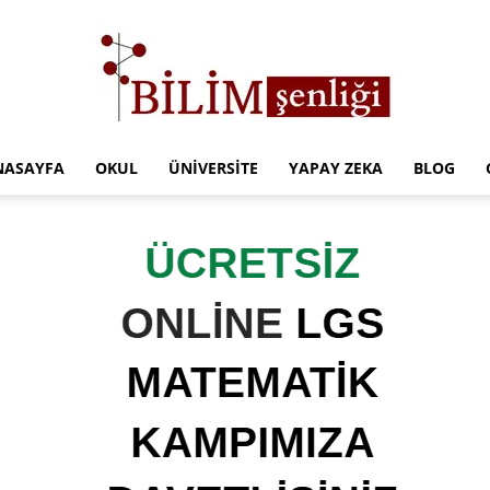
NASAYFA
OKUL
ÜNIVERSITE
YAPAY ZEKA
BLOG
Türkiye
Eğitim
Kampüsü