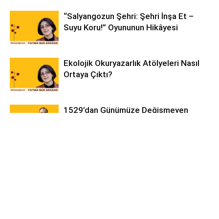
“Salyangozun Şehri: Şehri İnşa Et –
Suyu Koru!” Oyununun Hikâyesi
Ekolojik Okuryazarlık Atölyeleri Nasıl
Ortaya Çıktı?
1529’dan Günümüze Değişmeyen
Gerçek
Online LGS Matematik
Özel Ders Bul
Üniversite Öğrenci Yurtları
mıknatıs
Yazılı Hazırlık
Organic Food Exports