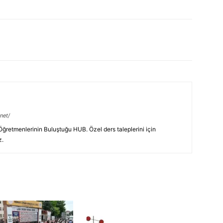
net/
retmenlerinin Buluştuğu HUB. Özel ders taleplerini için
z.