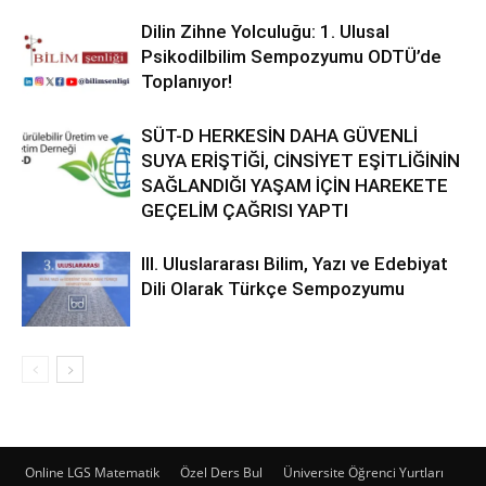
Dilin Zihne Yolculuğu: 1. Ulusal
Psikodilbilim Sempozyumu ODTÜ’de
Toplanıyor!
SÜT-D HERKESİN DAHA GÜVENLİ
SUYA ERİŞTİĞİ, CİNSİYET EŞİTLİĞİNİN
SAĞLANDIĞI YAŞAM İÇİN HAREKETE
GEÇELİM ÇAĞRISI YAPTI
III. Uluslararası Bilim, Yazı ve Edebiyat
Dili Olarak Türkçe Sempozyumu
Online LGS Matematik
Özel Ders Bul
Üniversite Öğrenci Yurtları