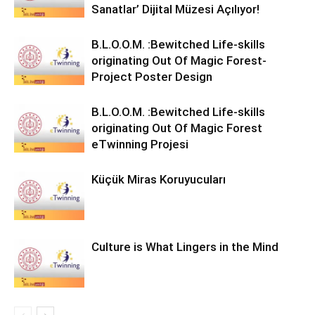
Sanatlar’ Dijital Müzesi Açılıyor!
B.L.O.O.M. :Bewitched Life-skills
originating Out Of Magic Forest-
Project Poster Design
B.L.O.O.M. :Bewitched Life-skills
originating Out Of Magic Forest
eTwinning Projesi
Küçük Miras Koruyucuları
Culture is What Lingers in the Mind