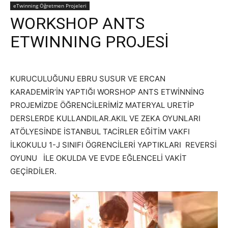
eTwinning Öğretmen Projeleri
WORKSHOP ANTS
ETWINNING PROJESİ
KURUCULUĞUNU EBRU SUSUR VE ERCAN
KARADEMİR’İN YAPTIĞI WORSHOP ANTS ETWİNNİNG
PROJEMİZDE ÖĞRENCİLERİMİZ MATERYAL URETİP
DERSLERDE KULLANDILAR.AKIL VE ZEKA OYUNLARI
ATÖLYESİNDE İSTANBUL TACİRLER EĞİTİM VAKFI
İLKOKULU 1-J SINIFI ÖGRENCİLERİ YAPTIKLARI REVERSİ
OYUNU İLE OKULDA VE EVDE EĞLENCELİ VAKİT
GEÇİRDİLER.