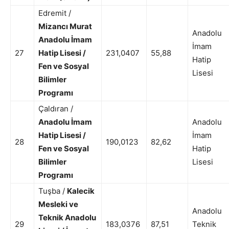
Edremit /
Mizancı Murat
Anadolu
Anadolu İmam
İmam
27
Hatip Lisesi /
231,0407
55,88
Hatip
Fen ve Sosyal
Lisesi
Bilimler
Programı
Çaldıran /
Anadolu İmam
Anadolu
Hatip Lisesi /
İmam
28
190,0123
82,62
Fen ve Sosyal
Hatip
Bilimler
Lisesi
Programı
Tuşba /
Kalecik
Mesleki ve
Anadolu
Teknik Anadolu
29
183,0376
87,51
Teknik