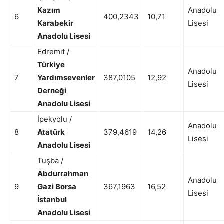
Kazım
Anadolu
6
400,2343
10,71
Karabekir
Lisesi
Anadolu Lisesi
Edremit /
Türkiye
Anadolu
7
Yardımsevenler
387,0105
12,92
Lisesi
Derneği
Anadolu Lisesi
İpekyolu /
Anadolu
8
Atatürk
379,4619
14,26
Lisesi
Anadolu Lisesi
Tuşba /
Abdurrahman
Anadolu
9
Gazi Borsa
367,1963
16,52
Lisesi
İstanbul
Anadolu Lisesi