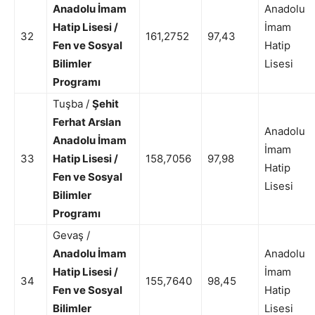
Anadolu İmam
Anadolu
Hatip Lisesi /
İmam
32
161,2752
97,43
Fen ve Sosyal
Hatip
Bilimler
Lisesi
Programı
Tuşba /
Şehit
Ferhat Arslan
Anadolu
Anadolu İmam
İmam
33
Hatip Lisesi /
158,7056
97,98
Hatip
Fen ve Sosyal
Lisesi
Bilimler
Programı
Gevaş /
Anadolu İmam
Anadolu
Hatip Lisesi /
İmam
34
155,7640
98,45
Fen ve Sosyal
Hatip
Bilimler
Lisesi