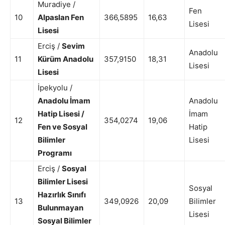
Muradiye /
Fen
10
Alpaslan Fen
366,5895
16,63
Lisesi
Lisesi
Erciş /
Sevim
Anadolu
11
Kürüm Anadolu
357,9150
18,31
Lisesi
Lisesi
İpekyolu /
Anadolu İmam
Anadolu
Hatip Lisesi /
İmam
12
354,0274
19,06
Fen ve Sosyal
Hatip
Bilimler
Lisesi
Programı
Erciş /
Sosyal
Bilimler Lisesi
Sosyal
Hazırlık Sınıfı
13
349,0926
20,09
Bilimler
Bulunmayan
Lisesi
Sosyal Bilimler