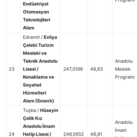
Endüstriyel
Otomasyon
Teknolojileri
Alanı
Edremit /
Evliya
Çelebi Turizm
Mesleki ve
Teknik Anadolu
Anadolu
23
Lisesi /
247,0166
48,63
Meslek
Konaklama ve
Programı
Seyahat
Hizmetleri
Alanı (Sınavlı)
Tuşba /
Hüseyin
Çelik Kız
Anadolu
Anadolu İmam
İmam
24
Hatip Lisesi /
246,5652
48,81