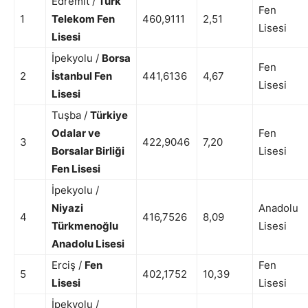
Edremit /
Türk
Fen
1
Telekom Fen
460,9111
2,51
Lisesi
Lisesi
İpekyolu /
Borsa
Fen
2
İstanbul Fen
441,6136
4,67
Lisesi
Lisesi
Tuşba /
Türkiye
Odalar ve
Fen
3
422,9046
7,20
Borsalar Birliği
Lisesi
Fen Lisesi
İpekyolu /
Niyazi
Anadolu
4
416,7526
8,09
Türkmenoğlu
Lisesi
Anadolu Lisesi
Erciş /
Fen
Fen
5
402,1752
10,39
Lisesi
Lisesi
İpekyolu /