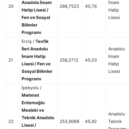
Anadolu İmam
İmam
20
268,7523
40,76
Hatip Lisesi /
Hatip
Fen ve Sosyal
Lisesi
Bilimler
Programı
Erciş /
Tevfik
İleri Anadolu
Anadolu
İmam Hatip
İmam
21
256,3712
45,03
Lisesi / Fen ve
Hatip
Sosyal Bilimler
Lisesi
Programı
İpekyolu /
Mehmet
Erdemoğlu
Mesleki ve
Anadolu
Teknik Anadolu
22
253,9069
45,92
Teknik
Lisesi /
Programı