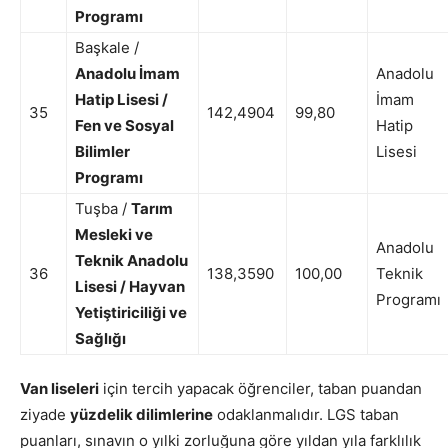
Programı
Başkale /
Anadolu İmam
Anadolu
Hatip Lisesi /
İmam
35
142,4904
99,80
Fen ve Sosyal
Hatip
Bilimler
Lisesi
Programı
Tuşba /
Tarım
Mesleki ve
Anadolu
Teknik Anadolu
36
138,3590
100,00
Teknik
Lisesi / Hayvan
Programı
Yetiştiriciliği ve
Sağlığı
Van liseleri
için tercih yapacak öğrenciler, taban puandan
ziyade
yüzdelik dilimlerine
odaklanmalıdır. LGS taban
puanları, sınavın o yılki zorluğuna göre yıldan yıla farklılık