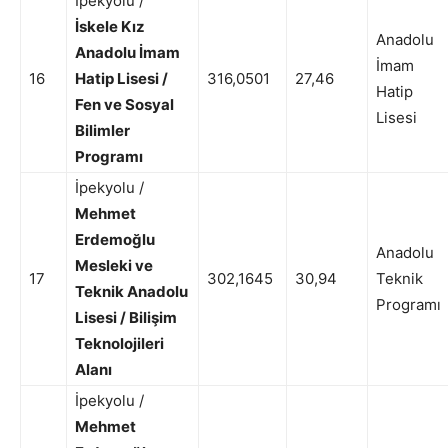
İpekyolu /
İskele Kız
Anadolu
Anadolu İmam
İmam
16
Hatip Lisesi /
316,0501
27,46
Hatip
Fen ve Sosyal
Lisesi
Bilimler
Programı
İpekyolu /
Mehmet
Erdemoğlu
Anadolu
Mesleki ve
17
302,1645
30,94
Teknik
Teknik Anadolu
Programı
Lisesi / Bilişim
Teknolojileri
Alanı
İpekyolu /
Mehmet