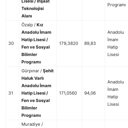
Lisesi / İnşaat
Programı
Teknolojisi
Alanı
Özalp /
Kız
Anadolu İmam
Anadolu
Hatip Lisesi /
İmam
30
179,3820
89,83
Fen ve Sosyal
Hatip
Bilimler
Lisesi
Programı
Gürpınar /
Şehit
Haluk Varlı
Anadolu
Anadolu İmam
İmam
31
Hatip Lisesi /
171,0560
94,06
Hatip
Fen ve Sosyal
Lisesi
Bilimler
Programı
Muradiye /