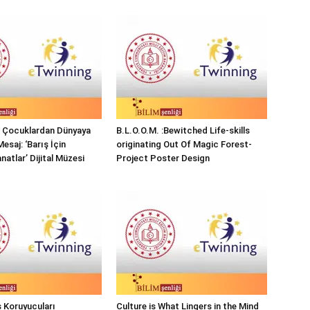
ı Çocuklardan Dünyaya
B.L.O.O.M. :Bewitched Life-skills
Mesaj: ‘Barış İçin
originating Out Of Magic Forest-
natlar’ Dijital Müzesi
Project Poster Design
 Koruyucuları
Culture is What Lingers in the Mind