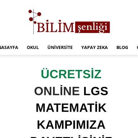
NASAYFA
OKUL
ÜNIVERSITE
YAPAY ZEKA
BLOG
Türkiye
Eğitim
Kampüsü