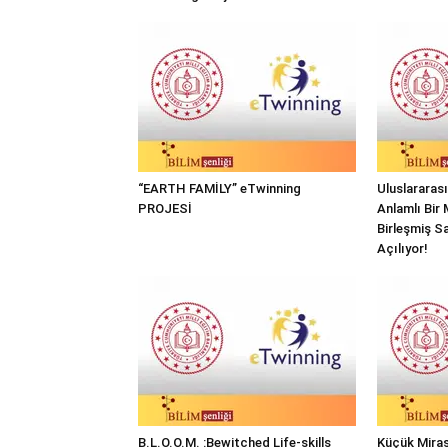
“EARTH FAMİLY” eTwinning
Uluslararas
PROJESİ
Anlamlı Bir 
Birleşmiş Sa
Açılıyor!
B.L.O.O.M. :Bewitched Life-skills
Küçük Miras