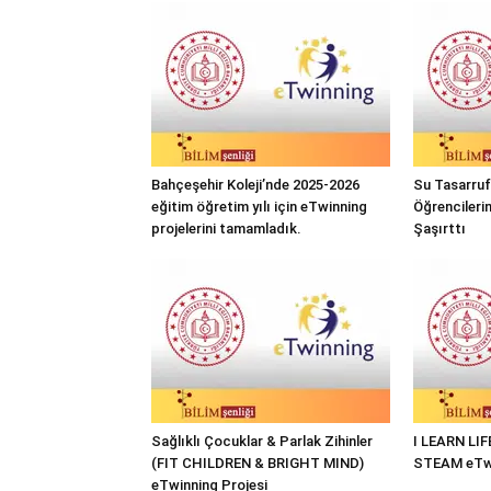
Bahçeşehir Koleji’nde 2025-2026
Su Tasarrufu
eğitim öğretim yılı için eTwinning
Öğrencileri
projelerini tamamladık.
Şaşırttı
Sağlıklı Çocuklar & Parlak Zihinler
I LEARN LI
(FIT CHILDREN & BRIGHT MIND)
STEAM eTwi
eTwinning Projesi