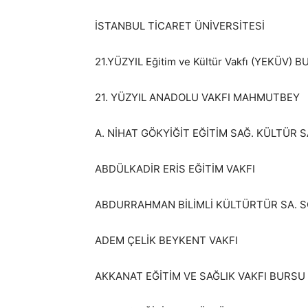
İSTANBUL TİCARET ÜNİVERSİTESİ
21.YÜZYIL Eğitim ve Kültür Vakfı (YEKÜV)
21. YÜZYIL ANADOLU VAKFI MAHMUTBEY
A. NİHAT GÖKYİĞİT EĞİTİM SAĞ. KÜLTÜR S
ABDÜLKADİR ERİS EĞİTİM VAKFI
ABDURRAHMAN BİLİMLİ KÜLTÜRTÜR SA. S
ADEM ÇELİK BEYKENT VAKFI
AKKANAT EĞİTİM VE SAĞLIK VAKFI BURSU