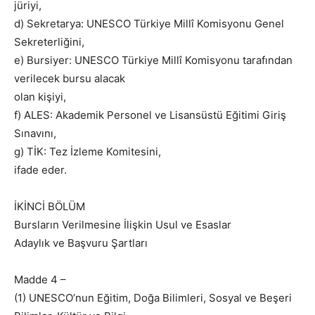
jüriyi,
d) Sekretarya: UNESCO Türkiye Millî Komisyonu Genel
Sekreterliğini,
e) Bursiyer: UNESCO Türkiye Millî Komisyonu tarafından
verilecek bursu alacak
olan kişiyi,
f) ALES: Akademik Personel ve Lisansüstü Eğitimi Giriş
Sınavını,
g) TİK: Tez İzleme Komitesini,
ifade eder.
İKİNCİ BÖLÜM
Bursların Verilmesine İlişkin Usul ve Esaslar
Adaylık ve Başvuru Şartları
Madde 4 –
(1) UNESCO’nun Eğitim, Doğa Bilimleri, Sosyal ve Beşeri