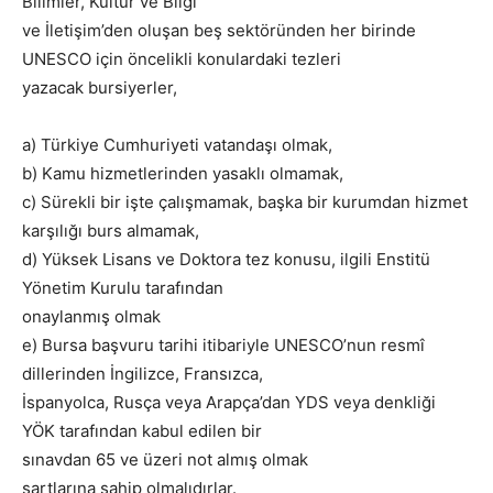
Bilimler, Kültür ve Bilgi
ve İletişim’den oluşan beş sektöründen her birinde
UNESCO için öncelikli konulardaki tezleri
yazacak bursiyerler,
a) Türkiye Cumhuriyeti vatandaşı olmak,
b) Kamu hizmetlerinden yasaklı olmamak,
c) Sürekli bir işte çalışmamak, başka bir kurumdan hizmet
karşılığı burs almamak,
d) Yüksek Lisans ve Doktora tez konusu, ilgili Enstitü
Yönetim Kurulu tarafından
onaylanmış olmak
e) Bursa başvuru tarihi itibariyle UNESCO’nun resmî
dillerinden İngilizce, Fransızca,
İspanyolca, Rusça veya Arapça’dan YDS veya denkliği
YÖK tarafından kabul edilen bir
sınavdan 65 ve üzeri not almış olmak
şartlarına sahip olmalıdırlar.