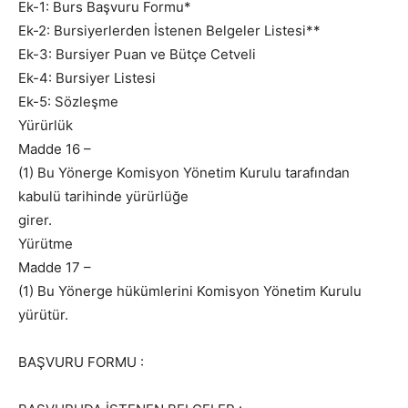
Ek-1: Burs Başvuru Formu*
Ek-2: Bursiyerlerden İstenen Belgeler Listesi**
Ek-3: Bursiyer Puan ve Bütçe Cetveli
Ek-4: Bursiyer Listesi
Ek-5: Sözleşme
Yürürlük
Madde 16 –
(1) Bu Yönerge Komisyon Yönetim Kurulu tarafından
kabulü tarihinde yürürlüğe
girer.
Yürütme
Madde 17 –
(1) Bu Yönerge hükümlerini Komisyon Yönetim Kurulu
yürütür.
BAŞVURU FORMU :