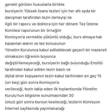
gerekli görülen hususlarla birlikte
bursiyerin Yüksek lisans tezleri için her altı ayda bir
danışman tarafından tezin ilerleyişi ile
ilgili bir raporu ve doktora için her dönem Tez İzleme
Komitesi raporunun bir örneğini
Komisyon’a vermekle yükümlü olduğu, burs almaya hak
kazanılan alanın ve tez konusunun
Yönetim Kurulunca kabul edilebilecek geçerli bir mazereti
olmaksızın öğrenim boyunca
değiştirilemeyeceği, bursiyerin bağlı bulunduğu Enstitü
tarafından kabul edilen tezin basılı ve
dijital birer kopyasının tezin kabul tarihinden en geç 15
(on beş) gün sonra Komisyon’a
verileceği, tezin takip eden ilk toplantısında Yönetim
Kurulu’nun bilgisine sunulmasından 30
(otuz) gün sonra bursun kesileceği, tezlerin Komisyon
İnternet sayfasında yayımlanacağı