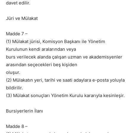
davet edilir.
Jüri ve Mülakat
Madde 7 –
(1) Mülakat jürisi, Komisyon Başkanı ile Yönetim
Kurulunun kendi aralarından veya
burs verilecek alanda çalışan uzman ve akademisyenler
arasından seçecekleri beş kişiden
oluşur.
(2) Mülakatın yeri, tarihi ve saati adaylara e-posta yoluyla
bildirilir.
(3) Mülakat sonuçları Yönetim Kurulu kararıyla kesinleşir.
Bursiyerlerin İlanı
Madde 8 –