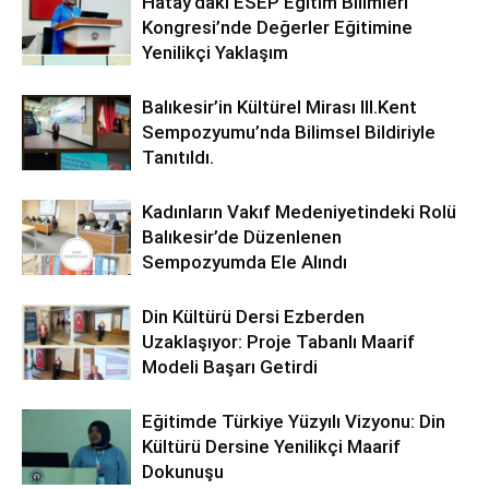
Hatay’daki ESEP Eğitim Bilimleri
Kongresi’nde Değerler Eğitimine
Yenilikçi Yaklaşım
Balıkesir’in Kültürel Mirası lll.Kent
Sempozyumu’nda Bilimsel Bildiriyle
Tanıtıldı.
Kadınların Vakıf Medeniyetindeki Rolü
Balıkesir’de Düzenlenen
Sempozyumda Ele Alındı
Din Kültürü Dersi Ezberden
Uzaklaşıyor: Proje Tabanlı Maarif
Modeli Başarı Getirdi
Eğitimde Türkiye Yüzyılı Vizyonu: Din
Kültürü Dersine Yenilikçi Maarif
Dokunuşu