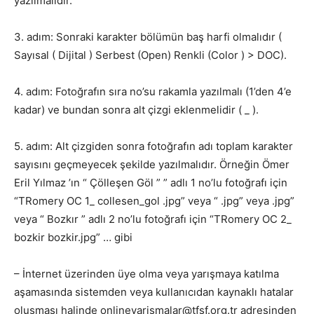
yazılmalıdır.
3. adım: Sonraki karakter bölümün baş harfi olmalıdır (
Sayısal ( Dijital ) Serbest (Open) Renkli (Color ) > DOC).
4. adım: Fotoğrafın sıra no’su rakamla yazılmalı (1’den 4’e
kadar) ve bundan sonra alt çizgi eklenmelidir ( _ ).
5. adım: Alt çizgiden sonra fotoğrafın adı toplam karakter
sayısını geçmeyecek şekilde yazılmalıdır. Örneğin Ömer
Eril Yılmaz ’ın “ Çölleşen Göl ” ” adlı 1 no’lu fotoğrafı için
“TRomery OC 1_ collesen_gol .jpg” veya “ .jpg” veya .jpg”
veya “ Bozkır ” adlı 2 no’lu fotoğrafı için “TRomery OC 2_
bozkir bozkir.jpg” … gibi
– İnternet üzerinden üye olma veya yarışmaya katılma
aşamasında sistemden veya kullanıcıdan kaynaklı hatalar
oluşması halinde onlineyarismalar@tfsf.org.tr adresinden