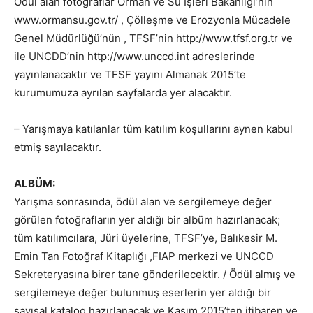
Ödül alan fotoğraflar Orman ve Su İşleri Bakanlığı’nın
www.ormansu.gov.tr/ , Çölleşme ve Erozyonla Mücadele
Genel Müdürlüğü’nün , TFSF’nin http://www.tfsf.org.tr ve
ile UNCDD’nin http://www.unccd.int adreslerinde
yayınlanacaktır ve TFSF yayını Almanak 2015’te
kurumumuza ayrılan sayfalarda yer alacaktır.
– Yarışmaya katılanlar tüm katılım koşullarını aynen kabul
etmiş sayılacaktır.
ALBÜM:
Yarışma sonrasında, ödül alan ve sergilemeye değer
görülen fotoğrafların yer aldığı bir albüm hazırlanacak;
tüm katılımcılara, Jüri üyelerine, TFSF’ye, Balıkesir M.
Emin Tan Fotoğraf Kitaplığı ,FIAP merkezi ve UNCCD
Sekreteryasına birer tane gönderilecektir. / Ödül almış ve
sergilemeye değer bulunmuş eserlerin yer aldığı bir
sayısal katalog hazırlanacak ve Kasım 2015’ten itibaren ve