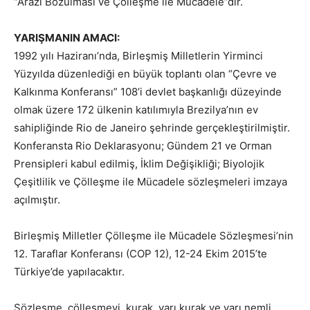
“Arazi Bozulması ve Çölleşme ile Mücadele”dir.
YARIŞMANIN AMACI:
1992 yılı Haziranı’nda, Birleşmiş Milletlerin Yirminci
Yüzyılda düzenlediği en büyük toplantı olan “Çevre ve
Kalkınma Konferansı” 108’i devlet başkanlığı düzeyinde
olmak üzere 172 ülkenin katılımıyla Brezilya’nın ev
sahipliğinde Rio de Janeiro şehrinde gerçekleştirilmiştir.
Konferansta Rio Deklarasyonu; Gündem 21 ve Orman
Prensipleri kabul edilmiş, İklim Değişikliği; Biyolojik
Çeşitlilik ve Çölleşme ile Mücadele sözleşmeleri imzaya
açılmıştır.
Birleşmiş Milletler Çölleşme ile Mücadele Sözleşmesi’nin
12. Taraflar Konferansı (COP 12), 12-24 Ekim 2015’te
Türkiye’de yapılacaktır.
Sözleşme, çölleşmeyi, kurak, yarı kurak ve yarı nemli