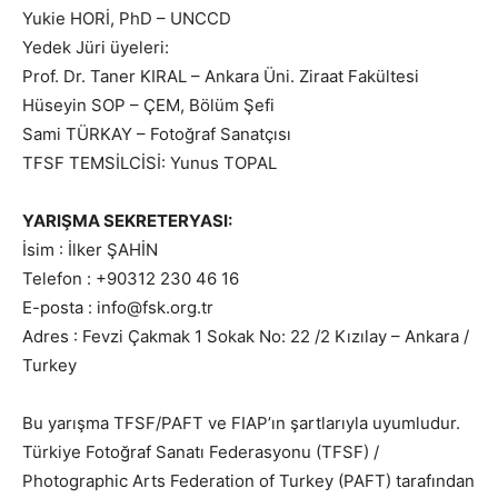
Yukie HORİ, PhD – UNCCD
Yedek Jüri üyeleri:
Prof. Dr. Taner KIRAL – Ankara Üni. Ziraat Fakültesi
Hüseyin SOP – ÇEM, Bölüm Şefi
Sami TÜRKAY – Fotoğraf Sanatçısı
TFSF TEMSİLCİSİ: Yunus TOPAL
YARIŞMA SEKRETERYASI:
İsim : İlker ŞAHİN
Telefon : +90312 230 46 16
E-posta : info@fsk.org.tr
Adres : Fevzi Çakmak 1 Sokak No: 22 /2 Kızılay – Ankara /
Turkey
Bu yarışma TFSF/PAFT ve FIAP’ın şartlarıyla uyumludur.
Türkiye Fotoğraf Sanatı Federasyonu (TFSF) /
Photographic Arts Federation of Turkey (PAFT) tarafından