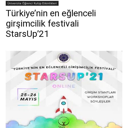
Üniversite Öğrenci Kulüp Etkinlikleri
Türkiye’nin en eğlenceli
girşimcilik festivali
StarsUp’21