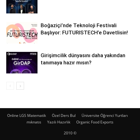
Boğaziçi’nde Teknoloji Festivali
Başlıyor: FUTURISTECH’e Davetlisin!
Girişimcilik dünyasını daha yakından
tanımaya hazır mısın?
Online LGS Matematik
Özel Ders Bul
Üniversite Öğrenci Yurtları
mıknatıs
Yazılı Hazırlık
Organic Food Exports
2010 ©