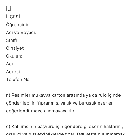
İLİ
İLÇESİ
Öğrencinin:
Adı ve Soyadı:
Sınıfı
Cinsiyeti
Okulun:
Adı
Adresi
Telefon No:
n) Resimler mukavva karton arasında ya da rulo içinde
gönderilebilir. Yıpranmış, yırtık ve buruşuk eserler
değerlendirmeye alınmayacaktır.
o) Katılımcının başvuru için gönderdiği eserin haklarını,
okul içi ve dışı etkinliklerde ticari faaliyette bulunmamak