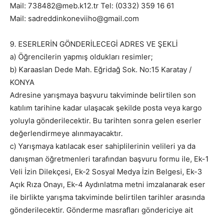
Mail: 738482@meb.k12.tr Tel: (0332) 359 16 61
Mail: sadreddinkoneviiho@gmail.com
9. ESERLERİN GÖNDERİLECEGİ ADRES VE ŞEKLİ
a) Öğrencilerin yapmış oldukları resimler;
b) Karaaslan Dede Mah. Eğridağ Sok. No:15 Karatay /
KONYA
Adresine yarışmaya başvuru takviminde belirtilen son
katılım tarihine kadar ulaşacak şekilde posta veya kargo
yoluyla gönderilecektir. Bu tarihten sonra gelen eserler
değerlendirmeye alınmayacaktır.
c) Yarışmaya katılacak eser sahiplilerinin velileri ya da
danışman öğretmenleri tarafından başvuru formu ile, Ek-1
Veli İzin Dilekçesi, Ek-2 Sosyal Medya İzin Belgesi, Ek-3
Açık Rıza Onayı, Ek-4 Aydınlatma metni imzalanarak eser
ile birlikte yarışma takviminde belirtilen tarihler arasında
gönderilecektir. Gönderme masrafları göndericiye ait