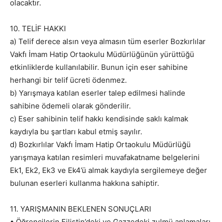
olacaktır.
10. TELİF HAKKI
a) Telif derece alsın veya almasın tüm eserler Bozkırlılar
Vakfı İmam Hatip Ortaokulu Müdürlüğünün yürüttüğü
etkinliklerde kullanılabilir. Bunun için eser sahibine
herhangi bir telif ücreti ödenmez.
b) Yarışmaya katılan eserler talep edilmesi halinde
sahibine ödemeli olarak gönderilir.
c) Eser sahibinin telif hakkı kendisinde saklı kalmak
kaydıyla bu şartları kabul etmiş sayılır.
d) Bozkırlılar Vakfı İmam Hatip Ortaokulu Müdürlüğü
yarışmaya katılan resimleri muvafakatname belgelerini
Ek1, Ek2, Ek3 ve Ek4’ü almak kaydıyla sergilemeye değer
bulunan eserleri kullanma hakkına sahiptir.
11. YARIŞMANIN BEKLENEN SONUÇLARI
• Öğrencilerin Filistin’deki ve Gazzedeki zulmü anlamaları