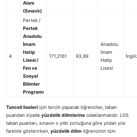
Alanı
(Sınavlı)
Pertek /
Pertek
Anadolu
İmam
Anadolu
Hatip
İmam
4
171,2161
93,99
İngil
Lisesi /
Hatip
Fen ve
Lisesi
Sosyal
Bilimler
Programı
Tunceli liseleri
için tercih yapacak öğrenciler, taban
puandan ziyade
yüzdelik dilimlerine
odaklanmalıdır. LGS
taban puanları, sınavın o yılki zorluğuna göre yıldan yıla
farklılık gösterirken,
yüzdelik dilim
öğrencinin tüm