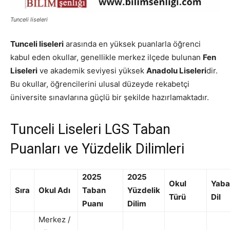
Tunceli liseleri
Tunceli liseleri
arasında en yüksek puanlarla öğrenci
kabul eden okullar, genellikle merkez ilçede bulunan
Fen
Liseleri
ve akademik seviyesi yüksek
Anadolu Liseleri
dir.
Bu okullar, öğrencilerini ulusal düzeyde rekabetçi
üniversite sınavlarına güçlü bir şekilde hazırlamaktadır.
Tunceli Liseleri LGS Taban
Puanları ve Yüzdelik Dilimleri
2025
2025
Okul
Yaba
Sıra
Okul Adı
Taban
Yüzdelik
Türü
Dil
Puanı
Dilim
Merkez /