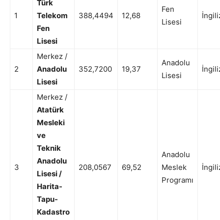
Türk
Fen
1
Telekom
388,4494
12,68
İngil
Lisesi
Fen
Lisesi
Merkez /
Anadolu
2
Anadolu
352,7200
19,37
İngil
Lisesi
Lisesi
Merkez /
Atatürk
Mesleki
ve
Teknik
Anadolu
Anadolu
3
208,0567
69,52
Meslek
İngil
Lisesi /
Programı
Harita-
Tapu-
Kadastro