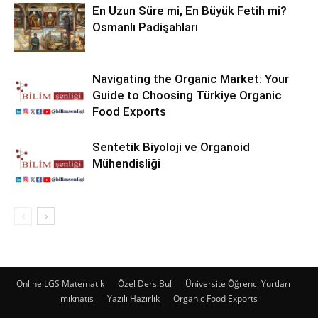
En Uzun Süre mi, En Büyük Fetih mi?
Osmanlı Padişahları
Navigating the Organic Market: Your
Guide to Choosing Türkiye Organic
Food Exports
Sentetik Biyoloji ve Organoid
Mühendisliği
Online LGS Matematik
Özel Ders Bul
Üniversite Öğrenci Yurtları
mıknatıs
Yazılı Hazırlık
Organic Food Exports