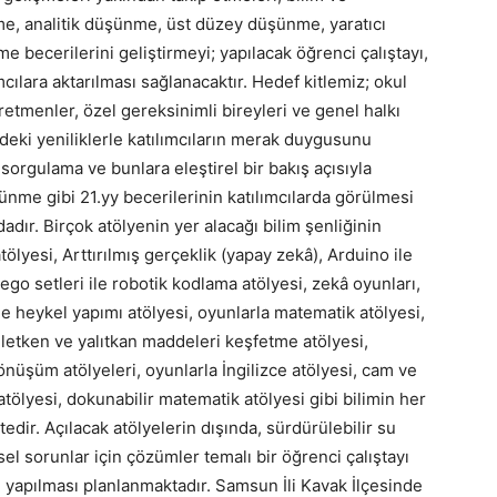
nme, analitik düşünme, üst düzey düşünme, yaratıcı
 becerilerini geliştirmeyi; yapılacak öğrenci çalıştayı,
ımcılara aktarılması sağlanacaktır. Hedef kitlemiz; okul
ğretmenler, özel gereksinimli bireyleri ve genel halkı
ideki yeniliklerle katılımcıların merak duygusunu
 sorgulama ve bunlara eleştirel bir bakış açısıyla
nme gibi 21.yy becerilerinin katılımcılarda görülmesi
dır. Birçok atölyenin yer alacağı bilim şenliğinin
ölyesi, Arttırılmış gerçeklik (yapay zekâ), Arduino ile
o setleri ile robotik kodlama atölyesi, zekâ oyunları,
l ile heykel yapımı atölyesi, oyunlarla matematik atölyesi,
 iletken ve yalıtkan maddeleri keşfetme atölyesi,
önüşüm atölyeleri, oyunlarla İngilizce atölyesi, cam ve
atölyesi, dokunabilir matematik atölyesi gibi bilimin her
dir. Açılacak atölyelerin dışında, sürdürülebilir su
l sorunlar için çözümler temalı bir öğrenci çalıştayı
in yapılması planlanmaktadır. Samsun İli Kavak İlçesinde