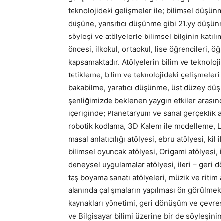
teknolojideki gelişmeler ile; bilimsel düşü
düşüne, yansıtıcı düşünme gibi 21.yy düşünme
söyleşi ve atölyelerle bilimsel bilginin katıl
öncesi, ilkokul, ortaokul, lise öğrencileri, ö
kapsamaktadır. Atölyelerin bilim ve teknoloj
tetikleme, bilim ve teknolojideki gelişmeleri
bakabilme, yaratıcı düşünme, üst düzey düşü
şenliğimizde beklenen yaygın etkiler arasında
içeriğinde; Planetaryum ve sanal gerçeklik at
robotik kodlama, 3D Kalem ile modelleme, Leg
masal anlatıcılığı atölyesi, ebru atölyesi, ki
bilimsel oyuncak atölyesi, Origami atölyesi,
deneysel uygulamalar atölyesi, ileri – geri d
taş boyama sanatı atölyeleri, müzik ve ritim 
alanında çalışmaların yapılması ön görülmekte
kaynakları yönetimi, geri dönüşüm ve çevrese
ve Bilgisayar bilimi üzerine bir de söyleşin