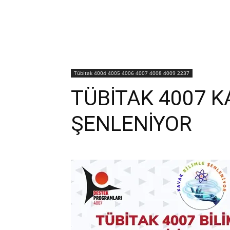
Tübitak 4004 4005 4006 4007 4008 4009 2237
TÜBİTAK 4007 K
ŞENLENİYOR