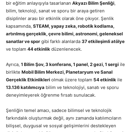
bir eğitim anlayışıyla tasarlanan
Akyazı Bilim Şenliği
,
bilim, teknoloji, sanat ve sporu bir araya getiren
disiplinler arası bir etkinlik olarak öne çıkıyor. Şenlik
kapsamında,
STEAM, yapay zeka, robotik kodlama,
artırılmış gerçeklik, çevre bilimi, astronomi, geleneksel
sanatlar ve spor
gibi farklı alanlarda
37 etkileşimli atölye
ve toplam
44 etkinlik
düzenlenecek.
Ayrıca,
1 Bilim Şov, 3 konferans, 1 panel, 2 gezi, 1 sergi
ile
birlikte
Mobil Bilim Merkezi, Planetaryum ve Sanal
Gerçeklik Etkinlikleri
olmak üzere toplam
54 etkinlik
ile
13.136 katılımcıya
bilim ve teknolojiyi, sanatı ve sporu
deneyimleyerek öğrenme fırsatı sunulacak.
Şenliğin temel amacı, sadece bilimsel ve teknolojik
farkındalık oluşturmak değil, aynı zamanda katılımcıların
bilişsel, duygusal ve sosyal gelişimlerini destekleyen