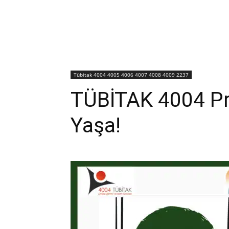
Tübitak 4004 4005 4006 4007 4008 4009 2237
TÜBİTAK 4004 Pr
Yaşa!