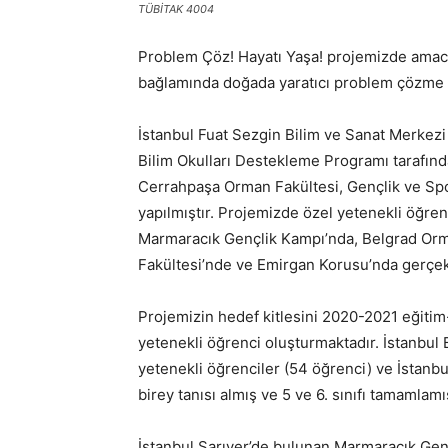
TÜBİTAK 4004
Problem Çöz! Hayatı Yaşa! projemizde amacım
bağlamında doğada yaratıcı problem çözme be
İstanbul Fuat Sezgin Bilim ve Sanat Merkez
Bilim Okulları Destekleme Programı tarafın
Cerrahpaşa Orman Fakültesi, Gençlik ve Spor 
yapılmıştır. Projemizde özel yetenekli öğrenc
Marmaracık Gençlik Kampı’nda, Belgrad Orm
Fakültesi’nde ve Emirgan Korusu’nda gerçekl
Projemizin hedef kitlesini 2020-2021 eğitim-
yetenekli öğrenci oluşturmaktadır. İstanbul
yetenekli öğrenciler (54 öğrenci) ve İstanb
birey tanısı almış ve 5 ve 6. sınıfı tamamlam
İstanbul Sarıyer’de bulunan Marmaracık Genç