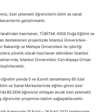
ız, özel yetenekli öğrencilerin bilim ve sanat
cerilerini geliştirmektir.
i tarafından hazırlanan, TÜBİTAK 4004 Doğa Eğitimi ve
dan desteklenen projemizde İstanbul Üniversitesi-
Bakanlığı ve Maltepe Üniversitesi ile işbirliği
ilere yönelik olarak hazırlanan etkinlikler İstanbul
anları’nda, İstanbul Üniversitesi-Cerrahpaşa Orman
eştirilecektir.
öğretim yılında 5 ve 6.sınıfı tamamlamış 60 özel
 Bilim ve Sanat Merkezlerinde eğitim gören özel
ul’da BİLSEM öğrencisi olmayan ancak özel yetenekli
ış öğrenciler projemize katılım sağlayabilecektir.
lik Kampı’nda 20 Eylül – 26 Eylül 2021 tarihlerinde