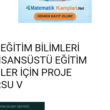
EĞİTİM BİLİMLERİ
İSANSÜSTÜ EĞİTİM
LER İÇİN PROJE
SU V