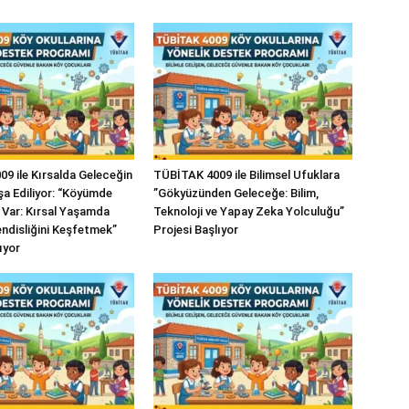
9 ile Kırsalda Geleceğin
TÜBİTAK 4009 ile Bilimsel Ufuklara
şa Ediliyor: “Köyümde
”Gökyüzünden Geleceğe: Bilim,
 Var: Kırsal Yaşamda
Teknoloji ve Yapay Zeka Yolculuğu”
ndisliğini Keşfetmek”
Projesi Başlıyor
ıyor