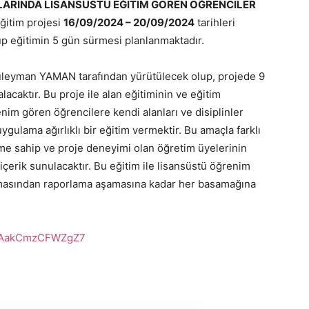
NLARINDA LİSANSÜSTÜ EĞİTİM GÖREN ÖĞRENCİLER
 eğitim projesi
16/09/2024 – 20/09/2024
tarihleri
up eğitimin 5 gün sürmesi planlanmaktadır.
Süleyman YAMAN tarafından yürütülecek olup, projede 9
lacaktır. Bu proje ile alan eğitiminin ve eğitim
renim gören öğrencilere kendi alanları ve disiplinler
uygulama ağırlıklı bir eğitim vermektir. Bu amaçla farklı
ime sahip ve proje deneyimi olan öğretim üyelerinin
r içerik sunulacaktır. Bu eğitim ile lisansüstü öğrenim
şamasından raporlama aşamasına kadar her basamağına
CcnAakCmzCFWZgZ7