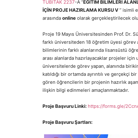
TÜBİTAK 2237
-A ‘‘
EĞİTİM BİLİMLERİ ALA
İÇİN PROJE HAZIRLAMA KURSU V
’’ isimli
arasında
online
olarak gerçekleştirilecek ol
Proje 19 Mayıs Üniversitesinden Prof. Dr. 
farklı üniversiteden 18 öğretim üyesi görev a
bilimlerinin farklı alanlarında lisansüstü öğ
arası alanlarda hazırlayacaklar projeler için 
üniversitelerde görev yapan, alanında birik
katıldığı bir ortamda ayrıntılı ve gerçekçi bi
gören öğrencilerin bir projenin hazırlık a
ilişkin bilgi edinmeleri amaçlanmaktadır.
Proje Başvuru Linki:
https://forms.gle/2
Proje Başvuru Şartları: