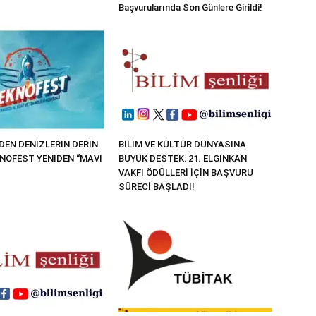
Başvurularında Son Günlere Girildi!
EN DENİZLERİN DERİN
BİLİM VE KÜLTÜR DÜNYASINA
KNOFEST YENİDEN “MAVİ
BÜYÜK DESTEK: 21. ELGİNKAN
VAKFI ÖDÜLLERİ İÇİN BAŞVURU
SÜRECİ BAŞLADI!