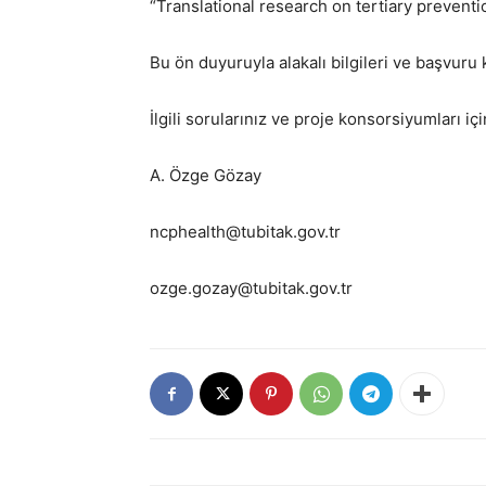
“Translational research on tertiary preventio
Bu ön duyuruyla alakalı bilgileri ve başvuru 
İlgili sorularınız ve proje konsorsiyumları iç
A. Özge Gözay
ncphealth@tubitak.gov.tr
ozge.gozay@tubitak.gov.tr