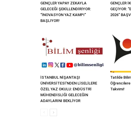
GENÇLER YAPAY ZEKAYLA
GENÇLER İK
GELECEĞİ ŞEKİLLENDİRİYOR:
GEÇİYOR: 
“İNOVASYON YAZ KAMPI”
2026” BAŞ
BAŞLIYOR!
İSTANBUL NİŞANTAŞI
Tatilde Bil
ÜNİVERSİTESİ’NDEN LİSELİLERE
Öğrencilere 
ÖZEL YAZ OKULU: ENDÜSTRİ
Takvimi!
MÜHENDİSLİĞİ GELECEĞİN
ADAYLARINI BEKLİYOR