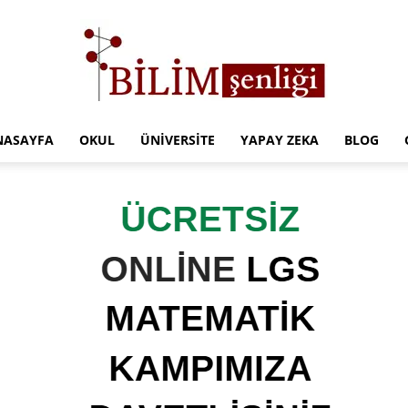
NASAYFA
OKUL
ÜNIVERSITE
YAPAY ZEKA
BLOG
Türkiye
Eğitim
Kampüsü