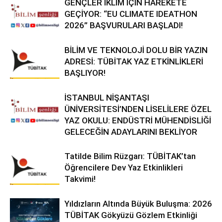
GENÇLER İKLİM İÇİN HAREKETE
GEÇİYOR: “EU CLIMATE IDEATHON
2026” BAŞVURULARI BAŞLADI!
BİLİM VE TEKNOLOJİ DOLU BİR YAZIN
ADRESİ: TÜBİTAK YAZ ETKİNLİKLERİ
BAŞLIYOR!
İSTANBUL NİŞANTAŞI
ÜNİVERSİTESİ’NDEN LİSELİLERE ÖZEL
YAZ OKULU: ENDÜSTRİ MÜHENDİSLİĞİ
GELECEĞİN ADAYLARINI BEKLİYOR
Tatilde Bilim Rüzgarı: TÜBİTAK’tan
Öğrencilere Dev Yaz Etkinlikleri
Takvimi!
Yıldızların Altında Büyük Buluşma: 2026
TÜBİTAK Gökyüzü Gözlem Etkinliği