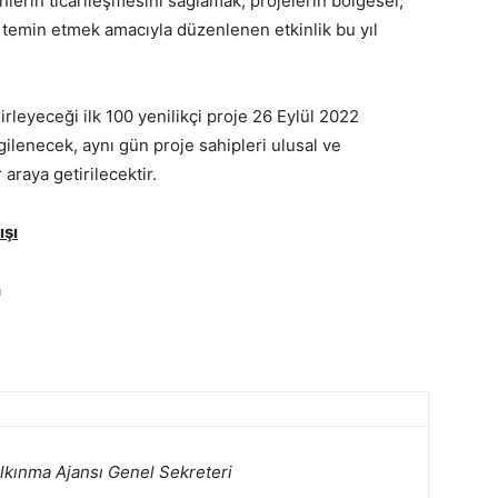
ünlerin ticarileşmesini sağlamak, projelerin bölgesel,
i temin etmek amacıyla düzenlenen etkinlik bu yıl
rleyeceği ilk 100 yenilikçi proje 26 Eylül 2022
ilenecek, aynı gün proje sahipleri ulusal ve
r araya getirilecektir.
ışı
a
lkınma Ajansı Genel Sekreteri