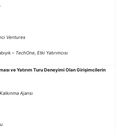
e
cı Ventures
abıyık –
TechOne, Etki Yatırımcısı
ası ve Yatırım Turu Deneyimi Olan Girişimcilerin
Kalkınma Ajansı
cu