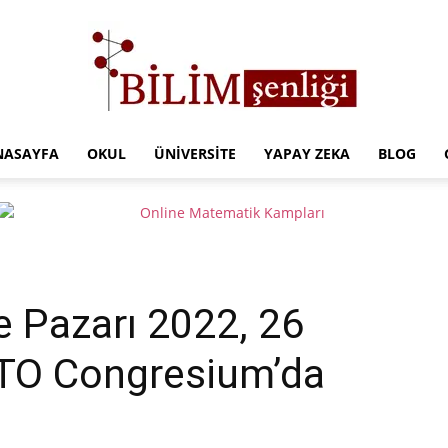
NASAYFA
OKUL
ÜNIVERSITE
YAPAY ZEKA
BLOG
Türkiye
Eğitim
 Pazarı 2022, 26
ATO Congresium’da
Kampüsü