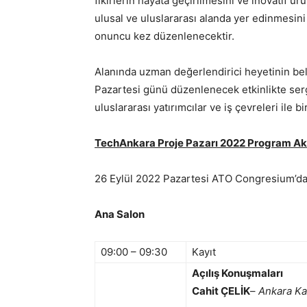
fikirlerin hayata geçirilmesini ve inovatif ür
ulusal ve uluslararası alanda yer edinmesin
onuncu kez düzenlenecektir.
Alanında uzman değerlendirici heyetinin beli
Pazartesi günü düzenlenecek etkinlikte serg
uluslararası yatırımcılar ve iş çevreleri ile bi
TechAnkara Proje Pazarı 2022 Program Ak
26 Eylül 2022 Pazartesi ATO Congresium’d
Ana Salon
09:00 – 09:30
Kayıt
Açılış Konuşmaları
Cahit ÇELİK
–
Ankara Ka