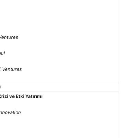
Ventures
bul
X Ventures
i
Krizi ve Etki Yatırımı
Innovation