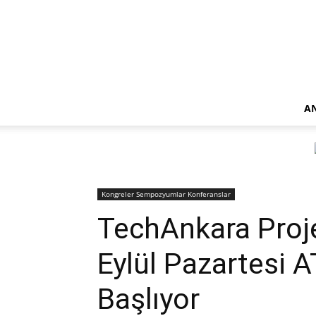
A
Kongreler Sempozyumlar Konferanslar
TechAnkara Proje
Eylül Pazartesi 
Başlıyor