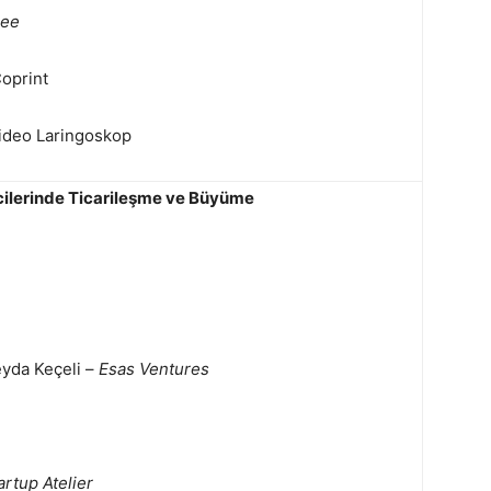
bee
oprint
ideo Laringoskop
mcilerinde Ticarileşme ve Büyüme
eyda Keçeli –
Esas Ventures
rtup Atelier