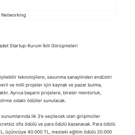
e Networking
 Startup-Kurum İkili Görüşmeleri
iyilebilir teknolojilere, savunma sanayiinden endüstri
yerli ve milli projeler için kaynak ve pazar bulma,
caktır. Ayrıca başarılı projelere, birebir mentorluk,
leştirme odaklı ödüller sunulacak.
ı sunumlarında ilk 3’e seçilecek olan girişimciler
ücretsiz ofis ödülü ve para ödülü kazanacak. Para ödülü
 TL, üçüncüye 40.000 TL, mesleki eğitim ödülü 20.000