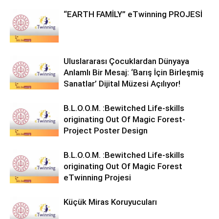
“EARTH FAMİLY” eTwinning PROJESİ
Uluslararası Çocuklardan Dünyaya
Anlamlı Bir Mesaj: ‘Barış İçin Birleşmiş
Sanatlar’ Dijital Müzesi Açılıyor!
B.L.O.O.M. :Bewitched Life-skills
originating Out Of Magic Forest-
Project Poster Design
B.L.O.O.M. :Bewitched Life-skills
originating Out Of Magic Forest
eTwinning Projesi
Küçük Miras Koruyucuları