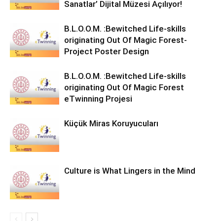
Sanatlar’ Dijital Müzesi Açılıyor!
B.L.O.O.M. :Bewitched Life-skills
originating Out Of Magic Forest-
Project Poster Design
B.L.O.O.M. :Bewitched Life-skills
originating Out Of Magic Forest
eTwinning Projesi
Küçük Miras Koruyucuları
Culture is What Lingers in the Mind