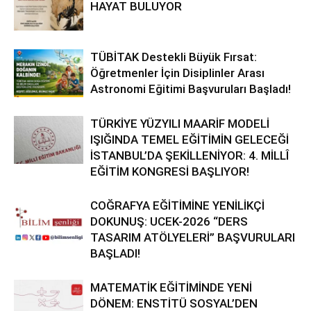
HAYAT BULUYOR
TÜBİTAK Destekli Büyük Fırsat:
Öğretmenler İçin Disiplinler Arası
Astronomi Eğitimi Başvuruları Başladı!
TÜRKİYE YÜZYILI MAARİF MODELİ
IŞIĞINDA TEMEL EĞİTİMİN GELECEĞİ
İSTANBUL’DA ŞEKİLLENİYOR: 4. MİLLÎ
EĞİTİM KONGRESİ BAŞLIYOR!
COĞRAFYA EĞİTİMİNE YENİLİKÇİ
DOKUNUŞ: UCEK-2026 “DERS
TASARIM ATÖLYELERİ” BAŞVURULARI
BAŞLADI!
MATEMATİK EĞİTİMİNDE YENİ
DÖNEM: ENSTİTÜ SOSYAL’DEN