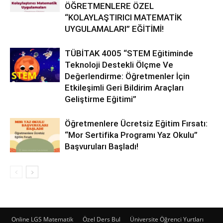
ÖĞRETMENLERE ÖZEL
“KOLAYLAŞTIRICI MATEMATİK
UYGULAMALARI” EĞİTİMİ!
TÜBİTAK 4005 “STEM Eğitiminde
Teknoloji Destekli Ölçme Ve
Değerlendirme: Öğretmenler İçin
Etkileşimli Geri Bildirim Araçları
Geliştirme Eğitimi”
Öğretmenlere Ücretsiz Eğitim Fırsatı:
“Mor Sertifika Programı Yaz Okulu”
Başvuruları Başladı!
Online LGS Matematik
Özel Ders Bul
Üniversite Öğrenci Yurtları