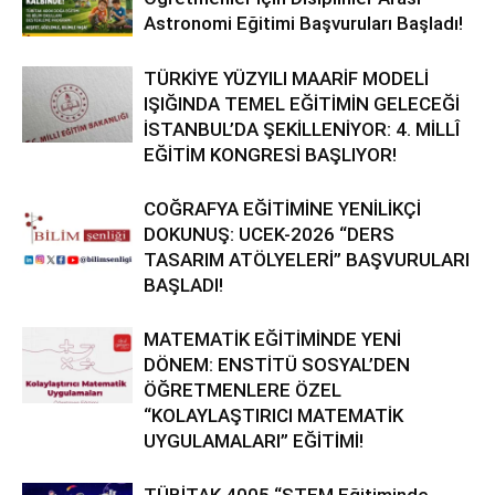
Astronomi Eğitimi Başvuruları Başladı!
TÜRKİYE YÜZYILI MAARİF MODELİ
IŞIĞINDA TEMEL EĞİTİMİN GELECEĞİ
İSTANBUL’DA ŞEKİLLENİYOR: 4. MİLLÎ
EĞİTİM KONGRESİ BAŞLIYOR!
COĞRAFYA EĞİTİMİNE YENİLİKÇİ
DOKUNUŞ: UCEK-2026 “DERS
TASARIM ATÖLYELERİ” BAŞVURULARI
BAŞLADI!
MATEMATİK EĞİTİMİNDE YENİ
DÖNEM: ENSTİTÜ SOSYAL’DEN
ÖĞRETMENLERE ÖZEL
“KOLAYLAŞTIRICI MATEMATİK
UYGULAMALARI” EĞİTİMİ!