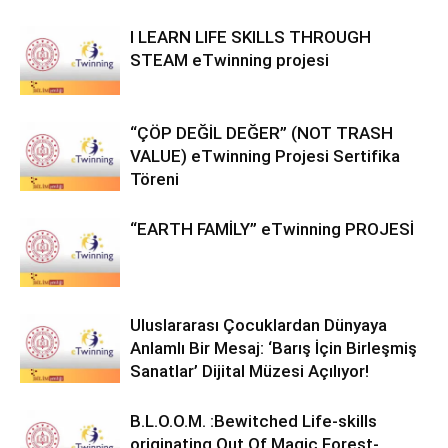
I LEARN LIFE SKILLS THROUGH
STEAM eTwinning projesi
“ÇÖP DEĞİL DEĞER” (NOT TRASH
VALUE) eTwinning Projesi Sertifika
Töreni
“EARTH FAMİLY” eTwinning PROJESİ
Uluslararası Çocuklardan Dünyaya
Anlamlı Bir Mesaj: ‘Barış İçin Birleşmiş
Sanatlar’ Dijital Müzesi Açılıyor!
B.L.O.O.M. :Bewitched Life-skills
originating Out Of Magic Forest-