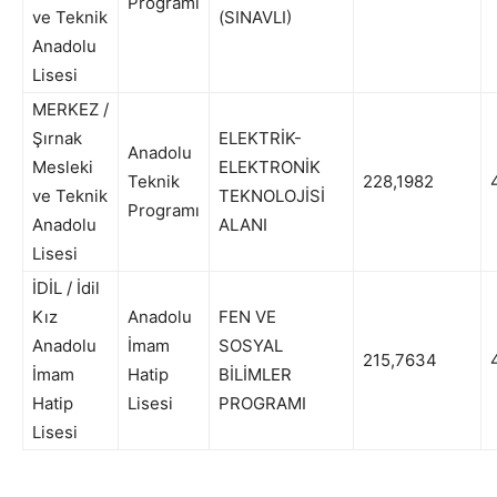
Programı
ve Teknik
(SINAVLI)
Anadolu
Lisesi
MERKEZ /
Şırnak
ELEKTRİK-
Anadolu
Mesleki
ELEKTRONİK
Teknik
228,1982
4
ve Teknik
TEKNOLOJİSİ
Programı
Anadolu
ALANI
Lisesi
İDİL / İdil
Kız
Anadolu
FEN VE
Anadolu
İmam
SOSYAL
215,7634
4
İmam
Hatip
BİLİMLER
Hatip
Lisesi
PROGRAMI
Lisesi