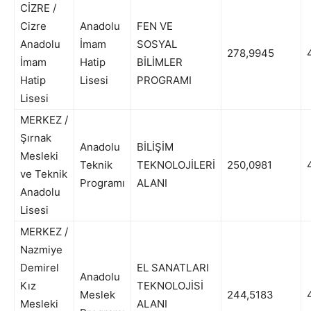
CİZRE /
Cizre
Anadolu
FEN VE
Anadolu
İmam
SOSYAL
278,9945
4
İmam
Hatip
BİLİMLER
Hatip
Lisesi
PROGRAMI
Lisesi
MERKEZ /
Şırnak
Anadolu
BİLİŞİM
Mesleki
Teknik
TEKNOLOJİLERİ
250,0981
4
ve Teknik
Programı
ALANI
Anadolu
Lisesi
MERKEZ /
Nazmiye
Demirel
EL SANATLARI
Anadolu
Kız
TEKNOLOJİSİ
Meslek
244,5183
4
Mesleki
ALANI