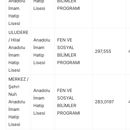
Anadolu
Hatip
BİLİMLER
İmam
Lisesi
PROGRAMI
Hatip
Lisesi
ULUDERE
/ Hilal
Anadolu
FEN VE
Anadolu
İmam
SOSYAL
297,555
4
İmam
Hatip
BİLİMLER
Hatip
Lisesi
PROGRAMI
Lisesi
MERKEZ /
Şehri
Anadolu
FEN VE
Nuh
İmam
SOSYAL
Anadolu
283,0197
4
Hatip
BİLİMLER
İmam
Lisesi
PROGRAMI
Hatip
Lisesi