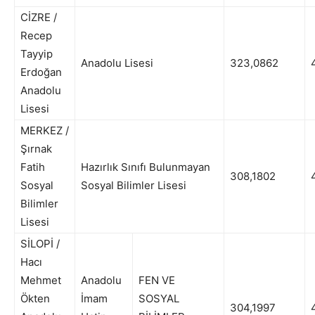
CİZRE /
Recep
Tayyip
Anadolu Lisesi
323,0862
4
Erdoğan
Anadolu
Lisesi
MERKEZ /
Şırnak
Fatih
Hazırlık Sınıfı Bulunmayan
308,1802
4
Sosyal
Sosyal Bilimler Lisesi
Bilimler
Lisesi
SİLOPİ /
Hacı
Mehmet
Anadolu
FEN VE
Ökten
İmam
SOSYAL
304,1997
4