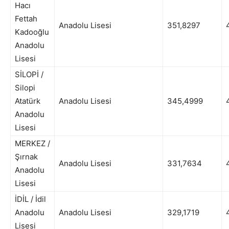
Hacı
Fettah
Anadolu Lisesi
351,8297
4
Kadooğlu
Anadolu
Lisesi
SİLOPİ /
Silopi
Atatürk
Anadolu Lisesi
345,4999
4
Anadolu
Lisesi
MERKEZ /
Şırnak
Anadolu Lisesi
331,7634
4
Anadolu
Lisesi
İDİL / İdil
Anadolu
Anadolu Lisesi
329,1719
4
Lisesi