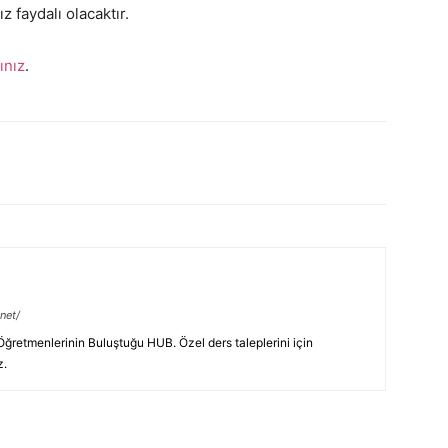
z faydalı olacaktır.
yınız
.
net/
retmenlerinin Buluştuğu HUB. Özel ders taleplerini için
z.