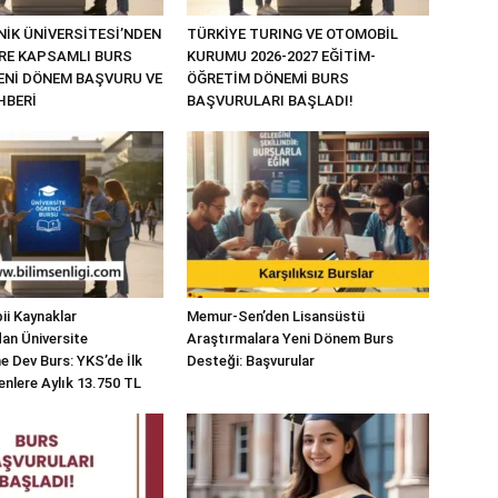
NİK ÜNİVERSİTESİ’NDEN
TÜRKİYE TURING VE OTOMOBİL
RE KAPSAMLI BURS
KURUMU 2026-2027 EĞİTİM-
YENİ DÖNEM BAŞVURU VE
ÖĞRETİM DÖNEMİ BURS
HBERİ
BAŞVURULARI BAŞLADI!
bii Kaynaklar
Memur-Sen’den Lisansüstü
dan Üniversite
Araştırmalara Yeni Dönem Burs
e Dev Burs: YKS’de İlk
Desteği: Başvurular
enlere Aylık 13.750 TL