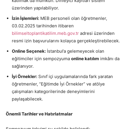
katılmak da mümkün. Dinleyici kayıtları sistem
üzerinden yapılabiliyor.
İzin İşlemleri:
MEB personeli olan öğretmenler,
03.02.2025 tarihinden itibaren
bilimseltoplantikatilim.meb.gov.tr
adresi üzerinden
resmi izin başvurularını kolayca gerçekleştirebilecek.
Online Seçenek:
İstanbul’a gelemeyecek olan
eğitimciler için sempozyuma
online katılım
imkânı da
sağlanıyor.
İyi Örnekler:
Sınıf içi uygulamalarında fark yaratan
öğretmenler, “Eğitimde İyi Örnekler” ve atölye
çalışmaları kategorilerinde deneyimlerini
paylaşabilecek.
Önemli Tarihler ve Hatırlatmalar
Sempozyum takvimi şu şekilde belirlendi: