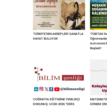
TÜRKİYE’NİN AKREPLERİ SANATLA
TÜBİTAK Des
HAYAT BULUYOR
Öğretmenler 
Astronomi E
Başladı!
COĞRAFYA EĞİTİMİNE YENİLİKÇİ
MATEMATİK
DOKUNUŞ: UCEK-2026 “DERS
DÖNEM: EN