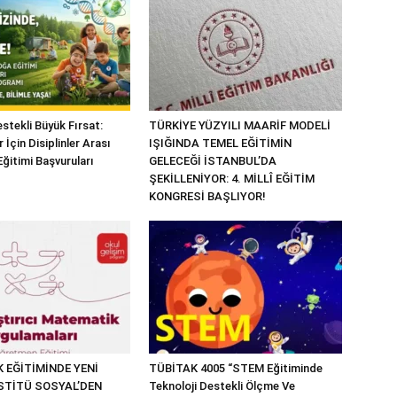
tekli Büyük Fırsat:
TÜRKİYE YÜZYILI MAARİF MODELİ
İçin Disiplinler Arası
IŞIĞINDA TEMEL EĞİTİMİN
ğitimi Başvuruları
GELECEĞİ İSTANBUL’DA
ŞEKİLLENİYOR: 4. MİLLÎ EĞİTİM
KONGRESİ BAŞLIYOR!
 EĞİTİMİNDE YENİ
TÜBİTAK 4005 “STEM Eğitiminde
STİTÜ SOSYAL’DEN
Teknoloji Destekli Ölçme Ve