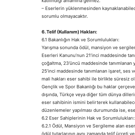
katılındığı anlamına gelmez.
– Eserlerin yüklenmesinden kaynaklanabilece
sorumlu olmayacaktır.
6. Telif (Kullanım) Hakları:
6.1 Bakanlığın Hak ve Sorumlulukları:
Yarışma sonunda ödül, mansiyon ve sergilem
Eserleri Kanunu’nun 21’inci maddesinde ta
çoğaltma, 23’üncü maddesinde tanımlanan 
25’inci maddesinde tanımlanan işaret, ses v
mali hakları eser sahibi ile birlikte süresiz o
Gençlik ve Spor Bakanlığı bu haklar çerçeves
dışında, Türkçe veya diğer tüm dünya dilleri
eser sahibinin ismini belirterek kullanabilece
düzenlemeler yapılması durumunda ise, eser
6.2 Eser Sahiplerinin Hak ve Sorumlulukları:
6.2.1 Ödül, Mansiyon ve Sergileme alan eser
ödül tutarlarının aynı zamanda telif ücreti y