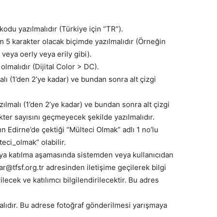
 kodu yazılmalıdır (Türkiye için “TR”).
 5 karakter olacak biçimde yazılmalıdır (Örneğin
 veya oerly veya erily gibi).
lmalıdır (Dijital Color > DC).
alı (1’den 2’ye kadar) ve bundan sonra alt çizgi
ılmalı (1’den 2’ye kadar) ve bundan sonra alt çizgi
akter sayısını geçmeyecek şekilde yazılmalıdır.
n Edirne’de çektiği “Mülteci Olmak” adlı 1 no’lu
eci_olmak” olabilir.
ya katılma aşamasında sistemden veya kullanıcıdan
r@tfsf.org.tr adresinden iletişime geçilerek bilgi
ecek ve katılımcı bilgilendirilecektir. Bu adres
alıdır. Bu adrese fotoğraf gönderilmesi yarışmaya