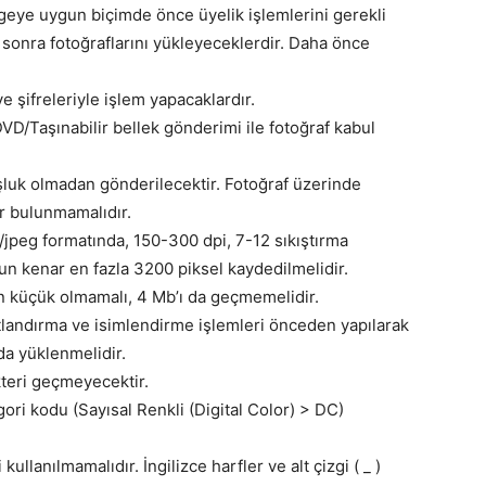
rgeye uygun biçimde önce üyelik işlemlerini gerekli
sonra fotoğraflarını yükleyeceklerdir. Daha önce
ve şifreleriyle işlem yapacaklardır.
VD/Taşınabilir bellek gönderimi ile fotoğraf kabul
şluk olmadan gönderilecektir. Fotoğraf üzerinde
ler bulunmamalıdır.
pg/jpeg formatında, 150-300 dpi, 7-12 sıkıştırma
zun kenar en fazla 3200 piksel kaydedilmelidir.
n küçük olmamalı, 4 Mb’ı da geçmemelidir.
tlandırma ve isimlendirme işlemleri önceden yapılarak
da yüklenmelidir.
kteri geçmeyecektir.
ri kodu (Sayısal Renkli (Digital Color) > DC)
 kullanılmamalıdır. İngilizce harfler ve alt çizgi ( _ )