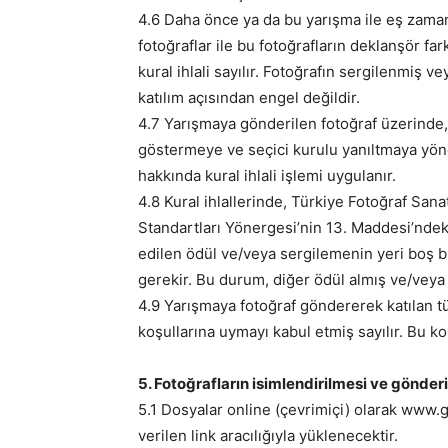
4.6 Daha önce ya da bu yarışma ile eş zaman
fotoğraflar ile bu fotoğrafların deklanşör far
kural ihlali sayılır. Fotoğrafın sergilenmiş
katılım açısından engel değildir.
4.7 Yarışmaya gönderilen fotoğraf üzerinde, 
göstermeye ve seçici kurulu yanıltmaya yöne
hakkında kural ihlali işlemi uygulanır.
4.8 Kural ihlallerinde, Türkiye Fotoğraf S
Standartları Yönergesi’nin 13. Maddesi’ndeki 
edilen ödül ve/veya sergilemenin yeri boş bı
gerekir. Bu durum, diğer ödül almış ve/veya
4.9 Yarışmaya fotoğraf göndererek katılan t
koşullarına uymayı kabul etmiş sayılır. Bu koş
5. Fotoğrafların isimlendirilmesi ve gönder
5.1 Dosyalar online (çevrimiçi) olarak www.
verilen link aracılığıyla yüklenecektir.