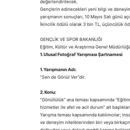
değerlendirilecek.
Gençlerin edinecekleri yeni bilgi ve deneyi
yarışmanın sonuçları, 10 Mayıs Salı günü açı
İkincilik ödülü olarak 3 bin TL, üçüncülük öd
GENÇLİK VE SPOR BAKANLIĞI
Eğitim, Kültür ve Araştırma Genel Müdürlüğ
1. Ulusal Fotoğraf Yarışması Şartnamesi
1. Yarışmanın Adı:
“Sen de Gönül Ver”dir.
2. Konu:
“Gönüllülük” ana teması kapsamında “Eğitim, 
hizmetler ile afet ve acil durum” alt başlıklar
Yarışma teması kapsamında katılımcılar; insan
ve deneyim niteliklerinden biri veya birkaçı
doğrudan veya dolaylı maddi kazanç beklentis