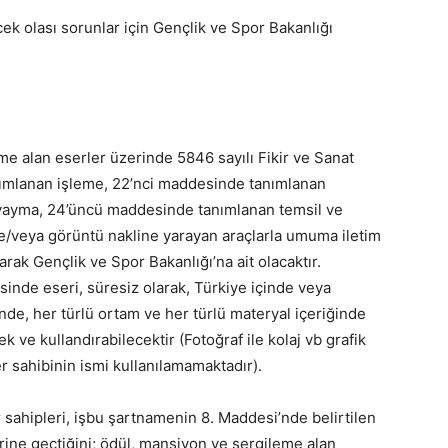
k olası sorunlar için Gençlik ve Spor Bakanlığı
e alan eserler üzerinde 5846 sayılı Fikir ve Sanat
nımlanan işleme, 22’nci maddesinde tanımlanan
yayma, 24’üncü maddesinde tanımlanan temsil ve
e/veya görüntü nakline yarayan araçlarla umuma iletim
larak Gençlik ve Spor Bakanlığı’na ait olacaktır.
inde eseri, süresiz olarak, Türkiye içinde veya
nde, her türlü ortam ve her türlü materyal içeriğinde
k ve kullandırabilecektir (Fotoğraf ile kolaj vb grafik
 sahibinin ismi kullanılamamaktadır).
 sahipleri, işbu şartnamenin 8. Maddesi’nde belirtilen
erine geçtiğini; ödül, mansiyon ve sergileme alan