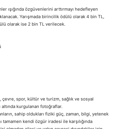
mler ışığında özgüvenlerini arttırmayı hedefleyen
klanacak. Yarışmada birincilik ödülü olarak 4 bin TL,
ülü olarak ise 2 bin TL verilecek.
ü
çevre, spor, kültür ve turizm, sağlık ve sosyal
ı altında kurgulanan fotoğraflar.
ların, sahip oldukları fiziki güç, zaman, bilgi, yetenek
nı tamamen kendi özgür iradesi ile karşılığında
i olmadan ailesi ve yakın çevresi dışındakiler için