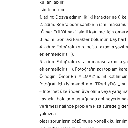
kullanılabilir.
İsimlendirme:
1. adım: Dosya adının ilk iki karakterine ülke
2. adım: Sonra eser sahibinin ismi maksimum
“Ömer Eril Yılmaz” isimli katılımcı için omery
3. adım: Sonraki karakter bölümün baş harfi o
4. adım: Fotoğrafın sıra no’su rakamla yazılm
eklenmelidir ( _ ).
5. adım: Fotoğrafın sıra numarası rakamla yaz
eklenmelidir ( _ ). Fotoğrafın adı toplam kar
Örneğin “Ömer Eril YILMAZ” isimli katılımcını
fotoğrafı için isimlendirme “TRerilyDC1_mult
– İnternet üzerinden üye olma veya yarışma
kaynaklı hatalar oluştuğunda onlineyarismala
verilmesi halinde problem kısa sürede gideril
yalnızca
olası sorunların çözümüne yönelik kullanılm