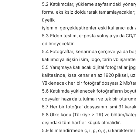
5.2 Katılımcılar, yükleme sayfasındaki yöne
formu eksiksiz doldurarak tamamlayacaklar; 
üyelik
işlemini gerçekleştirenler eski kullanıcı adı 
5.3 Elden teslim, e-posta yoluyla ya da CD/D
edilmeyecektir.
5.4 Fotoğraflar, kenarında çerçeve ya da bo
katılımcıya ilişkin isim, logo, tarih vb işaret
5.5 Yarışmaya katılacak dijital fotoğraflar j
kalitesinde, kısa kenar en az 1920 piksel, u
Yüklenecek her bir fotoğraf dosyası 2 Mb’ta
5.6 Katılımda yüklenecek fotoğrafların boyu
dosyalar hazırda tutulmalı ve tek bir oturum
5.7 Her bir fotoğraf dosyasının ismi 31 kara
5.8 Ülke kodu (Türkiye > TR) ve bölüm/katego
dışındaki tüm harfler küçük olmalıdır.
5.9 İsimlendirmede ç, ı, ğ, ö, ş, ü karakterleri