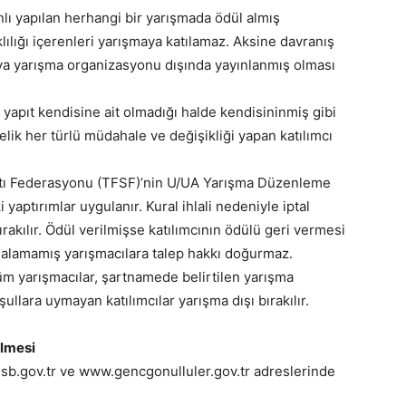
lı yapılan herhangi bir yarışmada ödül almış
klılığı içerenleri yarışmaya katılamaz. Aksine davranış
 veya yarışma organizasyonu dışında yayınlanmış olması
yapıt kendisine ait olmadığı halde kendisininmiş gibi
lik her türlü müdahale ve değişikliği yapan katılımcı
anatı Federasyonu (TFSF)’nin U/UA Yarışma Düzenleme
yaptırımlar uygulanır. Kural ihlali nedeniyle iptal
rakılır. Ödül verilmişse katılımcının ödülü geri vermesi
 alamamış yarışmacılara talep hakkı doğurmaz.
üm yarışmacılar, şartnamede belirtilen yarışma
ullara uymayan katılımcılar yarışma dışı bırakılır.
ilmesi
gsb.gov.tr ve www.gencgonulluler.gov.tr adreslerinde