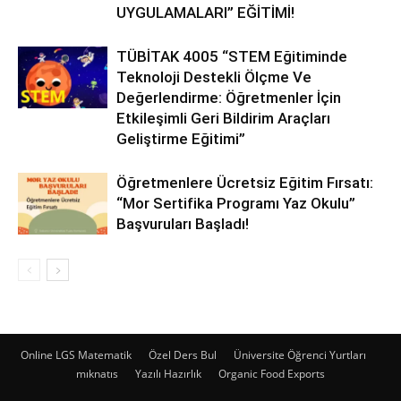
UYGULAMALARI” EĞİTİMİ!
TÜBİTAK 4005 “STEM Eğitiminde
Teknoloji Destekli Ölçme Ve
Değerlendirme: Öğretmenler İçin
Etkileşimli Geri Bildirim Araçları
Geliştirme Eğitimi”
Öğretmenlere Ücretsiz Eğitim Fırsatı:
“Mor Sertifika Programı Yaz Okulu”
Başvuruları Başladı!
Online LGS Matematik
Özel Ders Bul
Üniversite Öğrenci Yurtları
mıknatıs
Yazılı Hazırlık
Organic Food Exports