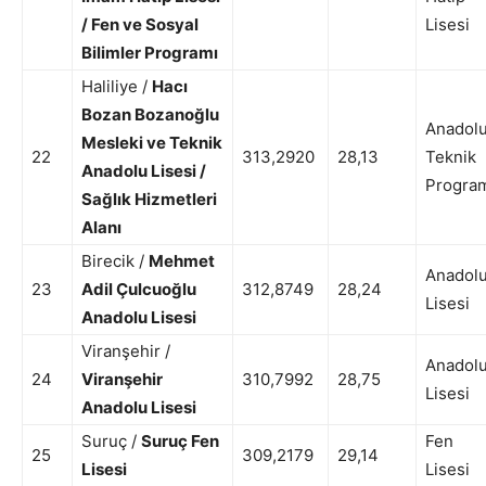
/ Fen ve Sosyal
Lisesi
Bilimler Programı
Haliliye /
Hacı
Bozan Bozanoğlu
Anadol
Mesleki ve Teknik
22
313,2920
28,13
Teknik
Anadolu Lisesi /
Progra
Sağlık Hizmetleri
Alanı
Birecik /
Mehmet
Anadol
23
Adil Çulcuoğlu
312,8749
28,24
Lisesi
Anadolu Lisesi
Viranşehir /
Anadol
24
Viranşehir
310,7992
28,75
Lisesi
Anadolu Lisesi
Suruç /
Suruç Fen
Fen
25
309,2179
29,14
Lisesi
Lisesi