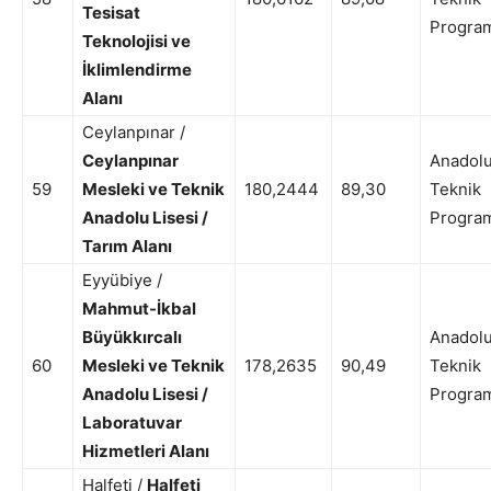
Tesisat
Progra
Teknolojisi ve
İklimlendirme
Alanı
Ceylanpınar /
Ceylanpınar
Anadol
59
Mesleki ve Teknik
180,2444
89,30
Teknik
Anadolu Lisesi /
Progra
Tarım Alanı
Eyyübiye /
Mahmut-İkbal
Büyükkırcalı
Anadol
60
Mesleki ve Teknik
178,2635
90,49
Teknik
Anadolu Lisesi /
Progra
Laboratuvar
Hizmetleri Alanı
Halfeti /
Halfeti