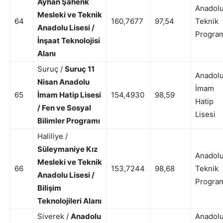
Ayhan Şahenk
Anadol
Mesleki ve Teknik
64
160,7677
97,54
Teknik
Anadolu Lisesi /
Progra
İnşaat Teknolojisi
Alanı
Suruç /
Suruç 11
Anadol
Nisan Anadolu
İmam
65
İmam Hatip Lisesi
154,4930
98,59
Hatip
/ Fen ve Sosyal
Lisesi
Bilimler Programı
Haliliye /
Süleymaniye Kız
Anadol
Mesleki ve Teknik
66
153,7244
98,68
Teknik
Anadolu Lisesi /
Progra
Bilişim
Teknolojileri Alanı
Siverek /
Anadolu
Anadol