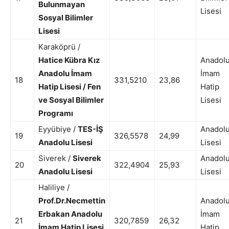
Bulunmayan
Lisesi
Sosyal Bilimler
Lisesi
Karaköprü /
Hatice Kübra Kız
Anadol
Anadolu İmam
İmam
18
331,5210
23,86
Hatip Lisesi / Fen
Hatip
ve Sosyal Bilimler
Lisesi
Programı
Eyyübiye /
TES-İŞ
Anadol
19
326,5578
24,99
Anadolu Lisesi
Lisesi
Siverek /
Siverek
Anadol
20
322,4904
25,93
Anadolu Lisesi
Lisesi
Haliliye /
Prof.Dr.Necmettin
Anadol
Erbakan Anadolu
İmam
21
320,7859
26,32
İmam Hatip Lisesi
Hatip