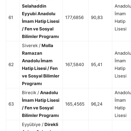
Selahaddin
Anadol
Eyyubi Anadolu
İmam
61
177,6856
90,83
İmam Hatip Lisesi
Hatip
/ Fen ve Sosyal
Lisesi
Bilimler Programı
Siverek /
Molla
Ramazan
Anadol
Anadolu İmam
İmam
62
167,5840
95,41
Hatip Lisesi / Fen
Hatip
ve Sosyal Bilimler
Lisesi
Programı
Birecik /
Anadolu
Anadol
İmam Hatip Lisesi
İmam
63
165,4565
96,24
/ Fen ve Sosyal
Hatip
Bilimler Programı
Lisesi
Eyyübiye /
Direkli