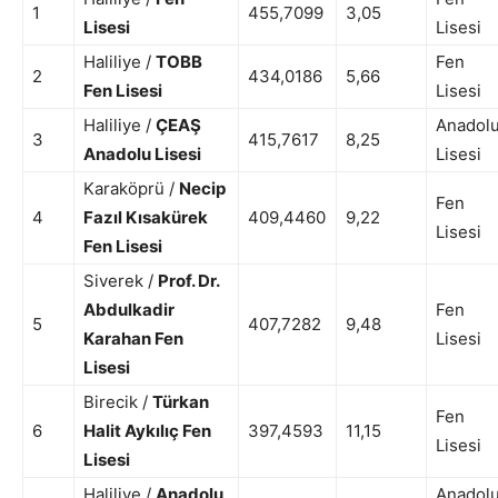
1
455,7099
3,05
Lisesi
Lisesi
Haliliye /
TOBB
Fen
2
434,0186
5,66
Fen Lisesi
Lisesi
Haliliye /
ÇEAŞ
Anadol
3
415,7617
8,25
Anadolu Lisesi
Lisesi
Karaköprü /
Necip
Fen
4
Fazıl Kısakürek
409,4460
9,22
Lisesi
Fen Lisesi
Siverek /
Prof. Dr.
Abdulkadir
Fen
5
407,7282
9,48
Karahan Fen
Lisesi
Lisesi
Birecik /
Türkan
Fen
6
Halit Aykılıç Fen
397,4593
11,15
Lisesi
Lisesi
Haliliye /
Anadolu
Anadol