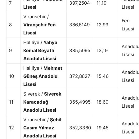
7
397,2504
11,19
Lisesi
Lisesi
Viranşehir /
Fen
8
Viranşehir Fen
386,6149
12,99
Lisesi
Lisesi
Haliliye /
Yahya
Anadol
9
Kemal Beyatlı
385,5095
13,19
Lisesi
Anadolu Lisesi
Haliliye /
Mehmet
Anadol
10
Güneş Anadolu
372,8827
15,46
Lisesi
Lisesi
Siverek /
Siverek
Anadol
11
Karacadağ
355,4995
18,60
Lisesi
Anadolu Lisesi
Viranşehir /
Şehit
Anadol
12
Casım Yılmaz
352,3360
19,45
Lisesi
Anadolu Lisesi