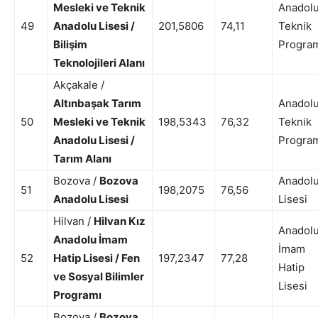
Mesleki ve Teknik
Anadol
49
Anadolu Lisesi /
201,5806
74,11
Teknik
Bilişim
Progra
Teknolojileri Alanı
Akçakale /
Altınbaşak Tarım
Anadol
50
Mesleki ve Teknik
198,5343
76,32
Teknik
Anadolu Lisesi /
Progra
Tarım Alanı
Bozova /
Bozova
Anadol
51
198,2075
76,56
Anadolu Lisesi
Lisesi
Hilvan /
Hilvan Kız
Anadol
Anadolu İmam
İmam
52
Hatip Lisesi / Fen
197,2347
77,28
Hatip
ve Sosyal Bilimler
Lisesi
Programı
Bozova /
Bozova