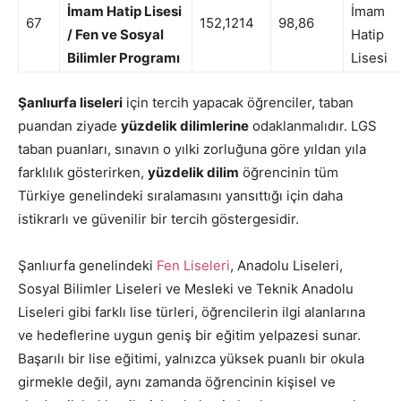
İmam Hatip Lisesi
İmam
67
152,1214
98,86
/ Fen ve Sosyal
Hatip
Bilimler Programı
Lisesi
Şanlıurfa liseleri
için tercih yapacak öğrenciler, taban
puandan ziyade
yüzdelik dilimlerine
odaklanmalıdır. LGS
taban puanları, sınavın o yılki zorluğuna göre yıldan yıla
farklılık gösterirken,
yüzdelik dilim
öğrencinin tüm
Türkiye genelindeki sıralamasını yansıttığı için daha
istikrarlı ve güvenilir bir tercih göstergesidir.
Şanlıurfa genelindeki
Fen Liseleri
, Anadolu Liseleri,
Sosyal Bilimler Liseleri ve Mesleki ve Teknik Anadolu
Liseleri gibi farklı lise türleri, öğrencilerin ilgi alanlarına
ve hedeflerine uygun geniş bir eğitim yelpazesi sunar.
Başarılı bir lise eğitimi, yalnızca yüksek puanlı bir okula
girmekle değil, aynı zamanda öğrencinin kişisel ve