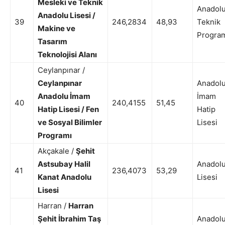
Mesleki ve Teknik
Anadol
Anadolu Lisesi /
39
246,2834
48,93
Teknik
Makine ve
Progra
Tasarım
Teknolojisi Alanı
Ceylanpınar /
Ceylanpınar
Anadol
Anadolu İmam
İmam
40
240,4155
51,45
Hatip Lisesi / Fen
Hatip
ve Sosyal Bilimler
Lisesi
Programı
Akçakale /
Şehit
Astsubay Halil
Anadol
41
236,4073
53,29
Kanat Anadolu
Lisesi
Lisesi
Harran /
Harran
Şehit İbrahim Taş
Anadol