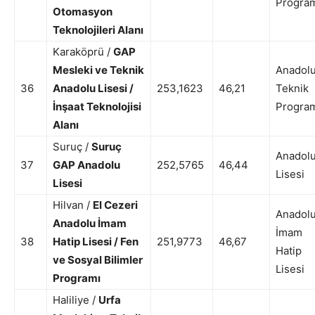
Progra
Otomasyon
Teknolojileri Alanı
Karaköprü /
GAP
Mesleki ve Teknik
Anadol
36
Anadolu Lisesi /
253,1623
46,21
Teknik
İnşaat Teknolojisi
Progra
Alanı
Suruç /
Suruç
Anadol
37
GAP Anadolu
252,5765
46,44
Lisesi
Lisesi
Hilvan /
El Cezeri
Anadol
Anadolu İmam
İmam
38
Hatip Lisesi / Fen
251,9773
46,67
Hatip
ve Sosyal Bilimler
Lisesi
Programı
Haliliye /
Urfa