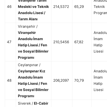
Viranşehir Tarım
Anadol
46
Mesleki ve Teknik
214,5372
65,29
Teknik
Anadolu Lisesi /
Progra
Tarım Alanı
Viranşehir /
Viranşehir
Anadol
Anadolu İmam
İmam
47
210,5456
67,82
Hatip Lisesi / Fen
Hatip
ve Sosyal Bilimler
Lisesi
Programı
Ceylanpınar /
Ceylanpınar Kız
Anadol
Anadolu İmam
İmam
48
206,2097
70,79
Hatip Lisesi / Fen
Hatip
ve Sosyal Bilimler
Lisesi
Programı
Siverek /
El-Cabir