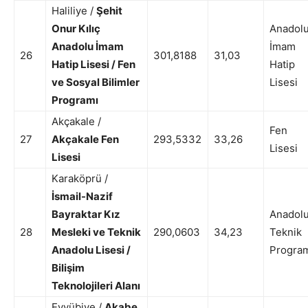
Haliliye /
Şehit
Onur Kılıç
Anadol
Anadolu İmam
İmam
26
301,8188
31,03
Hatip Lisesi / Fen
Hatip
ve Sosyal Bilimler
Lisesi
Programı
Akçakale /
Fen
27
Akçakale Fen
293,5332
33,26
Lisesi
Lisesi
Karaköprü /
İsmail-Nazif
Bayraktar Kız
Anadol
28
Mesleki ve Teknik
290,0603
34,23
Teknik
Anadolu Lisesi /
Progra
Bilişim
Teknolojileri Alanı
Eyyübiye /
Akabe