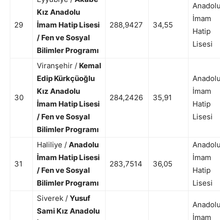
Anadol
Kız Anadolu
İmam
29
İmam Hatip Lisesi
288,9427
34,55
Hatip
/ Fen ve Sosyal
Lisesi
Bilimler Programı
Viranşehir /
Kemal
Edip Kürkçüoğlu
Anadol
Kız Anadolu
İmam
30
284,2426
35,91
İmam Hatip Lisesi
Hatip
/ Fen ve Sosyal
Lisesi
Bilimler Programı
Haliliye /
Anadolu
Anadol
İmam Hatip Lisesi
İmam
31
283,7514
36,05
/ Fen ve Sosyal
Hatip
Bilimler Programı
Lisesi
Siverek /
Yusuf
Anadol
Sami Kız Anadolu
İmam