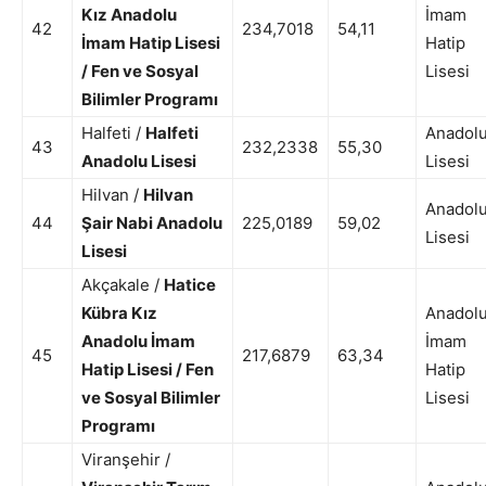
Kız Anadolu
İmam
42
234,7018
54,11
İmam Hatip Lisesi
Hatip
/ Fen ve Sosyal
Lisesi
Bilimler Programı
Halfeti /
Halfeti
Anadol
43
232,2338
55,30
Anadolu Lisesi
Lisesi
Hilvan /
Hilvan
Anadol
44
Şair Nabi Anadolu
225,0189
59,02
Lisesi
Lisesi
Akçakale /
Hatice
Kübra Kız
Anadol
Anadolu İmam
İmam
45
217,6879
63,34
Hatip Lisesi / Fen
Hatip
ve Sosyal Bilimler
Lisesi
Programı
Viranşehir /