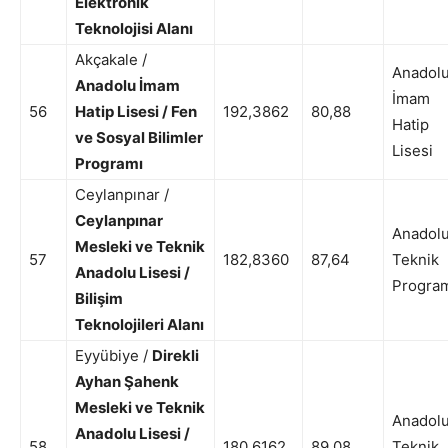
Elektronik
Teknolojisi Alanı
Akçakale /
Anadol
Anadolu İmam
İmam
56
Hatip Lisesi / Fen
192,3862
80,88
Hatip
ve Sosyal Bilimler
Lisesi
Programı
Ceylanpınar /
Ceylanpınar
Anadol
Mesleki ve Teknik
57
182,8360
87,64
Teknik
Anadolu Lisesi /
Progra
Bilişim
Teknolojileri Alanı
Eyyübiye /
Direkli
Ayhan Şahenk
Mesleki ve Teknik
Anadol
Anadolu Lisesi /
58
180,6162
89,08
Teknik