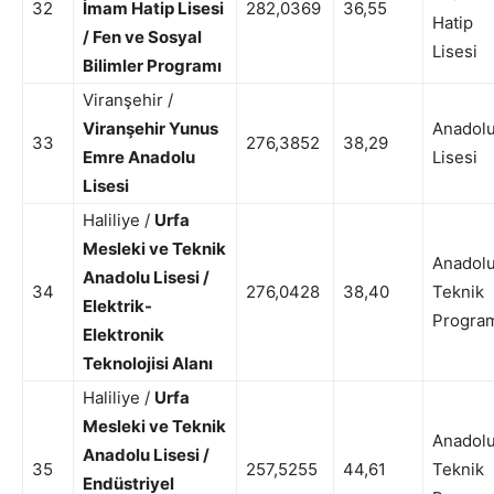
32
İmam Hatip Lisesi
282,0369
36,55
Hatip
/ Fen ve Sosyal
Lisesi
Bilimler Programı
Viranşehir /
Viranşehir Yunus
Anadol
33
276,3852
38,29
Emre Anadolu
Lisesi
Lisesi
Haliliye /
Urfa
Mesleki ve Teknik
Anadol
Anadolu Lisesi /
34
276,0428
38,40
Teknik
Elektrik-
Progra
Elektronik
Teknolojisi Alanı
Haliliye /
Urfa
Mesleki ve Teknik
Anadol
Anadolu Lisesi /
35
257,5255
44,61
Teknik
Endüstriyel