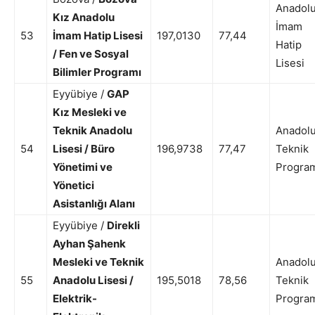
Anadol
Kız Anadolu
İmam
53
İmam Hatip Lisesi
197,0130
77,44
Hatip
/ Fen ve Sosyal
Lisesi
Bilimler Programı
Eyyübiye /
GAP
Kız Mesleki ve
Teknik Anadolu
Anadol
54
Lisesi / Büro
196,9738
77,47
Teknik
Yönetimi ve
Progra
Yönetici
Asistanlığı Alanı
Eyyübiye /
Direkli
Ayhan Şahenk
Mesleki ve Teknik
Anadol
55
Anadolu Lisesi /
195,5018
78,56
Teknik
Elektrik-
Progra