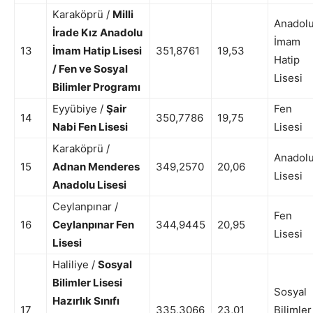
Karaköprü /
Milli
Anadol
İrade Kız Anadolu
İmam
13
İmam Hatip Lisesi
351,8761
19,53
Hatip
/ Fen ve Sosyal
Lisesi
Bilimler Programı
Eyyübiye /
Şair
Fen
14
350,7786
19,75
Nabi Fen Lisesi
Lisesi
Karaköprü /
Anadol
15
Adnan Menderes
349,2570
20,06
Lisesi
Anadolu Lisesi
Ceylanpınar /
Fen
16
Ceylanpınar Fen
344,9445
20,95
Lisesi
Lisesi
Haliliye /
Sosyal
Bilimler Lisesi
Sosyal
Hazırlık Sınıfı
17
335,3066
23,01
Bilimler