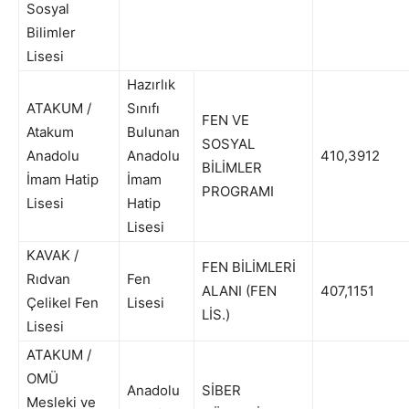
Sosyal
Bilimler
Lisesi
Hazırlık
ATAKUM /
Sınıfı
FEN VE
Atakum
Bulunan
SOSYAL
Anadolu
Anadolu
410,3912
BİLİMLER
İmam Hatip
İmam
PROGRAMI
Lisesi
Hatip
Lisesi
KAVAK /
FEN BİLİMLERİ
Rıdvan
Fen
ALANI (FEN
407,1151
Çelikel Fen
Lisesi
LİS.)
Lisesi
ATAKUM /
OMÜ
Anadolu
SİBER
Mesleki ve