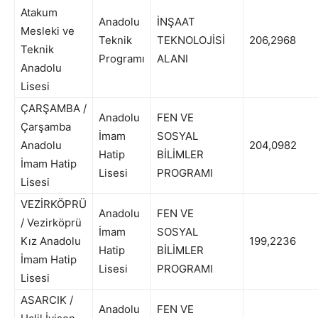
Atakum
Anadolu
İNŞAAT
Mesleki ve
Teknik
TEKNOLOJİSİ
206,2968
Teknik
Programı
ALANI
Anadolu
Lisesi
ÇARŞAMBA /
Anadolu
FEN VE
Çarşamba
İmam
SOSYAL
Anadolu
204,0982
Hatip
BİLİMLER
İmam Hatip
Lisesi
PROGRAMI
Lisesi
VEZİRKÖPRÜ
Anadolu
FEN VE
/ Vezirköprü
İmam
SOSYAL
Kız Anadolu
199,2236
Hatip
BİLİMLER
İmam Hatip
Lisesi
PROGRAMI
Lisesi
ASARCIK /
Anadolu
FEN VE