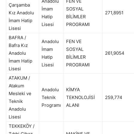
Anadolu
FEN VE
Çarşamba
İmam
SOSYAL
Kız Anadolu
271,8951
Hatip
BİLİMLER
İmam Hatip
Lisesi
PROGRAMI
Lisesi
BAFRA /
Anadolu
FEN VE
Bafra Kız
İmam
SOSYAL
Anadolu
261,9054
Hatip
BİLİMLER
İmam Hatip
Lisesi
PROGRAMI
Lisesi
ATAKUM /
Atakum
Anadolu
KİMYA
Mesleki ve
Teknik
TEKNOLOJİSİ
259,774
Teknik
Programı
ALANI
Anadolu
Lisesi
TEKKEKÖY /
Tıbbi Cihaz
MAKİNE VE