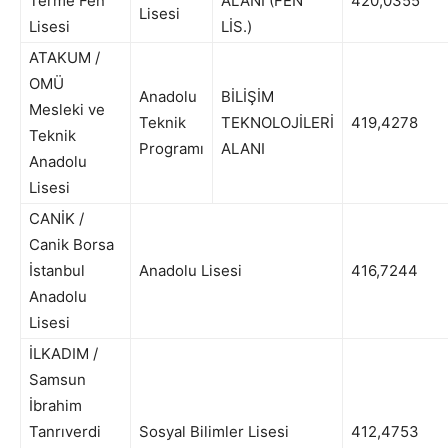
Terme Fen
ALANI (FEN
420,0355
Lisesi
Lisesi
LİS.)
ATAKUM /
OMÜ
Anadolu
BİLİŞİM
Mesleki ve
Teknik
TEKNOLOJİLERİ
419,4278
Teknik
Programı
ALANI
Anadolu
Lisesi
CANİK /
Canik Borsa
İstanbul
Anadolu Lisesi
416,7244
Anadolu
Lisesi
İLKADIM /
Samsun
İbrahim
Tanrıverdi
Sosyal Bilimler Lisesi
412,4753