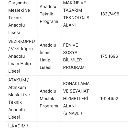
Çarşamba
MAKİNE VE
Anadolu
Mesleki ve
TASARIM
Teknik
183,7496
Teknik
TEKNOLOJİSİ
Programı
Anadolu
ALANI
Lisesi
VEZİRKÖPRÜ
Anadolu
FEN VE
/ Vezirköprü
İmam
SOSYAL
Anadolu
175,1696
Hatip
BİLİMLER
İmam Hatip
Lisesi
PROGRAMI
Lisesi
ATAKUM /
KONAKLAMA
Altınkum
Anadolu
VE SEYAHAT
Mesleki ve
Meslek
HİZMETLERİ
161,4652
Teknik
Programı
ALANI
Anadolu
(SINAVLI)
Lisesi
İLKADIM /