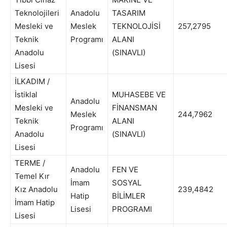
Teknolojileri
Anadolu
TASARIM
Mesleki ve
Meslek
TEKNOLOJİSİ
257,2795
Teknik
Programı
ALANI
Anadolu
(SINAVLI)
Lisesi
İLKADIM /
İstiklal
MUHASEBE VE
Anadolu
Mesleki ve
FİNANSMAN
Meslek
244,7962
Teknik
ALANI
Programı
Anadolu
(SINAVLI)
Lisesi
TERME /
Anadolu
FEN VE
Temel Kır
İmam
SOSYAL
Kız Anadolu
239,4842
Hatip
BİLİMLER
İmam Hatip
Lisesi
PROGRAMI
Lisesi