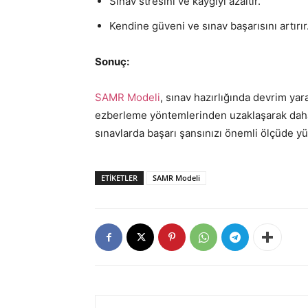
Sınav stresini ve kaygıyı azaltır.
Kendine güveni ve sınav başarısını artırır
Sonuç:
SAMR Modeli
, sınav hazırlığında devrim ya
ezberleme yöntemlerinden uzaklaşarak daha e
sınavlarda başarı şansınızı önemli ölçüde yük
ETIKETLER
SAMR Modeli