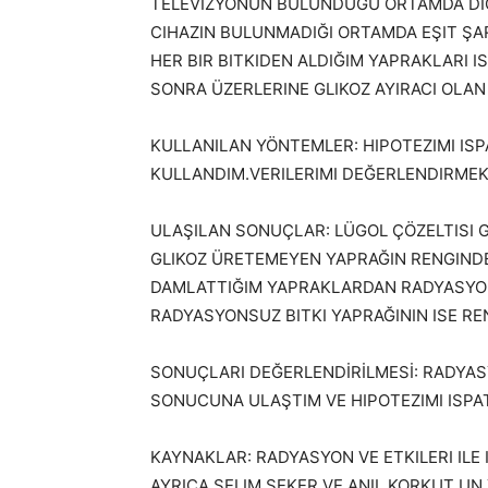
TELEVIZYONUN BULUNDUĞU ORTAMDA DIĞE
CIHAZIN BULUNMADIĞI ORTAMDA EŞIT ŞA
HER BIR BITKIDEN ALDIĞIM YAPRAKLARI I
SONRA ÜZERLERINE GLIKOZ AYIRACI OLAN
KULLANILAN YÖNTEMLER: HIPOTEZIMI ISP
KULLANDIM.VERILERIMI DEĞERLENDIRMEK 
ULAŞILAN SONUÇLAR: LÜGOL ÇÖZELTISI G
GLIKOZ ÜRETEMEYEN YAPRAĞIN RENGINDE
DAMLATTIĞIM YAPRAKLARDAN RADYASYONL
RADYASYONSUZ BITKI YAPRAĞININ ISE RE
SONUÇLARI DEĞERLENDİRİLMESİ: RADYASY
SONUCUNA ULAŞTIM VE HIPOTEZIMI ISPAT
KAYNAKLAR: RADYASYON VE ETKILERI ILE 
AYRICA SELIM ŞEKER VE ANIL KORKUT UN 