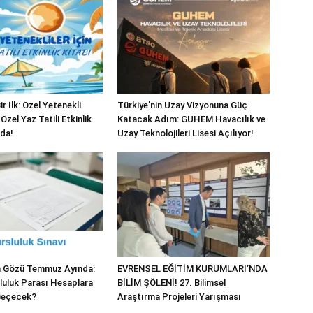
ir İlk: Özel Yetenekli
Türkiye’nin Uzay Vizyonuna Güç
Özel Yaz Tatili Etkinlik
Katacak Adım: GUHEM Havacılık ve
nda!
Uzay Teknolojileri Lisesi Açılıyor!
in Gözü Temmuz Ayında:
EVRENSEL EĞİTİM KURUMLARI’NDA
luluk Parası Hesaplara
BİLİM ŞÖLENİ! 27. Bilimsel
Geçecek?
Araştırma Projeleri Yarışması