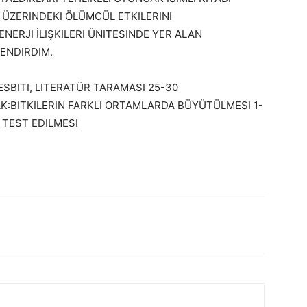
ÜZERINDEKI ÖLÜMCÜL ETKILERINI
ENERJI İLIŞKILERI ÜNITESINDE YER ALAN
LENDIRDIM.
ESBITI, LITERATÜR TARAMASI 25-30
AK:BITKILERIN FARKLI ORTAMLARDA BÜYÜTÜLMESI 1-
 TEST EDILMESI