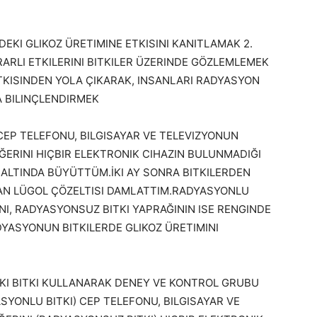
DEKI GLIKOZ ÜRETIMINE ETKISINI KANITLAMAK 2.
ARLI ETKILERINI BITKILER ÜZERINDE GÖZLEMLEMEK
TKISINDEN YOLA ÇIKARAK, INSANLARI RADYASYON
 BILINÇLENDIRMEK
 CEP TELEFONU, BILGISAYAR VE TELEVIZYONUN
RINI HIÇBIR ELEKTRONIK CIHAZIN BULUNMADIĞI
LTINDA BÜYÜTTÜM.İKI AY SONRA BITKILERDEN
LAN LÜGOL ÇÖZELTISI DAMLATTIM.RADYASYONLU
NI, RADYASYONSUZ BITKI YAPRAĞININ ISE RENGINDE
YASYONUN BITKILERDE GLIKOZ ÜRETIMINI
IKI BITKI KULLANARAK DENEY VE KONTROL GRUBU
SYONLU BITKI) CEP TELEFONU, BILGISAYAR VE