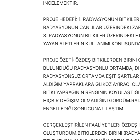
INCELEMEKTIR.
PROJE HEDEFİ: 1. RADYASYONUN BITKILER
RADYASYONUN CANLILAR ÜZERINDEKI ZAR
3. RADYASYONUN BITKILER ÜZERINDEKI E
YAYAN ALETLERIN KULLANIMI KONUSUNDA
PROJE ÖZETİ: ÖZDEŞ BITKILERDEN BIRINI
BULUNDUĞU RADYASYONLU ORTAMDA, DIĞE
RADYASYONSUZ ORTAMDA EŞIT ŞARTLAR A
ALDIĞIM YAPRAKLARA GLIKOZ AYIRACI O
BITKI YAPRAĞININ RENGININ KOYULAŞTIĞI
HIÇBIR DEĞIŞIM OLMADIĞINI GÖRDÜM.RAD
ENGELLEDIĞI SONUCUNA ULAŞTIM.
GERÇEKLEŞTİRİLEN FAALİYETLER: ÖZDEŞ 
OLUŞTURDUM.BITKILERDEN BIRINI (RADYA