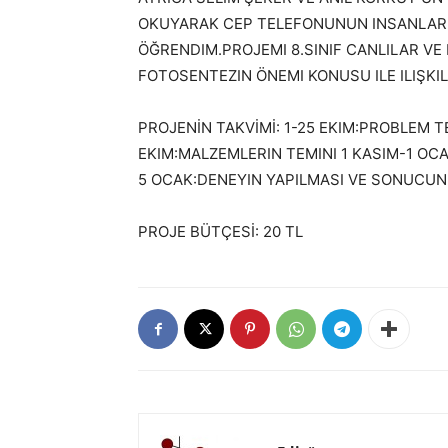
OKUYARAK CEP TELEFONUNUN INSANLAR 
ÖĞRENDIM.PROJEMI 8.SINIF CANLILAR VE 
FOTOSENTEZIN ÖNEMI KONUSU ILE ILIŞKI
PROJENİN TAKVİMİ: 1-25 EKIM:PROBLEM T
EKIM:MALZEMLERIN TEMINI 1 KASIM-1 OC
5 OCAK:DENEYIN YAPILMASI VE SONUCUN
PROJE BÜTÇESİ: 20 TL