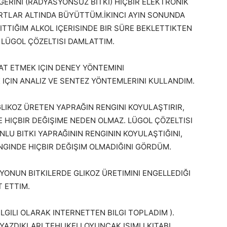
RINI (RADYASYONSUZ BITKI) HIÇBIR ELEKTRONIK
RTLAR ALTINDA BÜYÜTTÜM.İKINCI AYIN SONUNDA
SITTIĞIM ALKOL IÇERISINDE BIR SÜRE BEKLETTIKTEN
 LÜGOL ÇÖZELTISI DAMLATTIM.
AT ETMEK IÇIN DENEY YÖNTEMINI
IÇIN ANALIZ VE SENTEZ YÖNTEMLERINI KULLANDIM.
LIKOZ ÜRETEN YAPRAĞIN RENGINI KOYULAŞTIRIR,
 HIÇBIR DEĞIŞIME NEDEN OLMAZ. LÜGOL ÇÖZELTISI
U BITKI YAPRAĞININ RENGININ KOYULAŞTIĞINI,
NGINDE HIÇBIR DEĞIŞIM OLMADIĞINI GÖRDÜM.
ONUN BITKILERDE GLIKOZ ÜRETIMINI ENGELLEDIĞI
 ETTIM.
ILGILI OLARAK INTERNETTEN BILGI TOPLADIM ).
YAZDIKLARI TEHLIKELI OYUNCAK ISIMLI KITABI