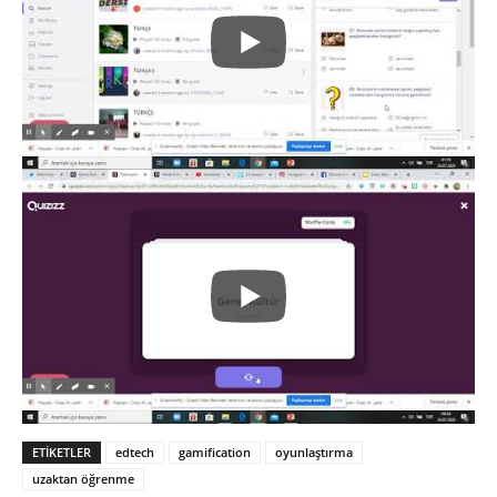
ETIKETLER
edtech
gamification
oyunlaştırma
uzaktan öğrenme