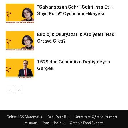
“Salyangozun Şehri: Şehri İnşa Et –
Suyu Koru!” Oyununun Hikâyesi
Ekolojik Okuryazarlık Atölyeleri Nasıl
Ortaya Çıktı?
1529’dan Günümüze Değişmeyen
Gerçek
Online LGS Matematik
Özel Ders Bul
Üniversite Öğrenci Yurtları
mıknatıs
Yazılı Hazırlık
Organic Food Exports