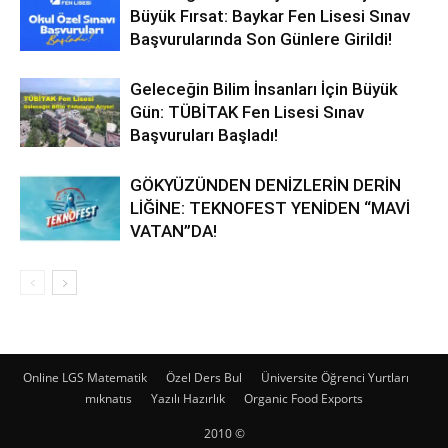
Büyük Fırsat: Baykar Fen Lisesi Sınav
Başvurularında Son Günlere Girildi!
Geleceğin Bilim İnsanları İçin Büyük
Gün: TÜBİTAK Fen Lisesi Sınav
Başvuruları Başladı!
GÖKYÜZÜNDEN DENİZLERİN DERİN
LİĞİNE: TEKNOFEST YENİDEN “MAVİ
VATAN”DA!
Online LGS Matematik
Özel Ders Bul
Üniversite Öğrenci Yurtları
mıknatıs
Yazılı Hazırlık
Organic Food Exports
2010 ©