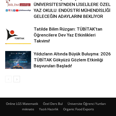
ÜNİVERSİTESİ’NDEN LİSELİLERE ÖZEL
YAZ OKULU: ENDÜSTRİ MÜHENDİSLİĞİ
GELECEĞİN ADAYLARINI BEKLİYOR
Tatilde Bilim Rüzgarı: TÜBİTAK’tan
Öğrencilere Dev Yaz Etkinlikleri
Takvimi!
Yıldızların Altında Büyük Buluşma: 2026
TÜBİTAK Gökyüzü Gözlem Etkinliği
Başvuruları Başladı!
Online LGS Matematik
Özel Ders Bul
Üniversite Öğrenci Yurtları
mıknatıs
Yazılı Hazırlık
Organic Food Exports