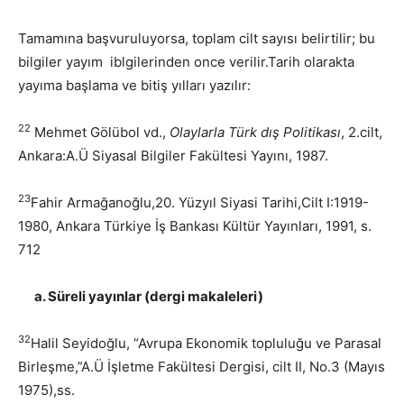
Tamamına başvuruluyorsa, toplam cilt sayısı belirtilir; bu
bilgiler yayım iblgilerinden once verilir.Tarih olarakta
yayıma başlama ve bitiş yılları yazılır:
22
Mehmet Gölübol vd.,
Olaylarla Türk dış Politikası
, 2.cilt,
Ankara:A.Ü Siyasal Bilgiler Fakültesi Yayını, 1987.
23
Fahir Armağanoğlu,20. Yüzyıl Siyasi Tarihi,Cilt I:1919-
1980, Ankara Türkiye İş Bankası Kültür Yayınları, 1991, s.
712
a. Süreli yayınlar (dergi makaleleri)
32
Halil Seyidoğlu, “Avrupa Ekonomik topluluğu ve Parasal
Birleşme,”A.Ü İşletme Fakültesi Dergisi, cilt II, No.3 (Mayıs
1975),ss.