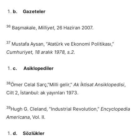
b.
Gazeteler
36
Başmakale,
Milliyet
, 26 Haziran 2007.
37
Mustafa Aysan, “Atatürk ve Ekonomi Politikası,”
Cumhuriyet, 18 aralık 1978, s.2.
c.
Asiklopediler
38
Ömer Celal Sarç,”Milli gelir,”
Ak İktisat Ansiklopedisi
,
Cilt 2, İstanbul: ak yayınları 1973.
39
Hugh G. Cleland, ”Industrial Revolution,”
Encyclopedia
Americana
, Vol. II.
d.
Sözlükler