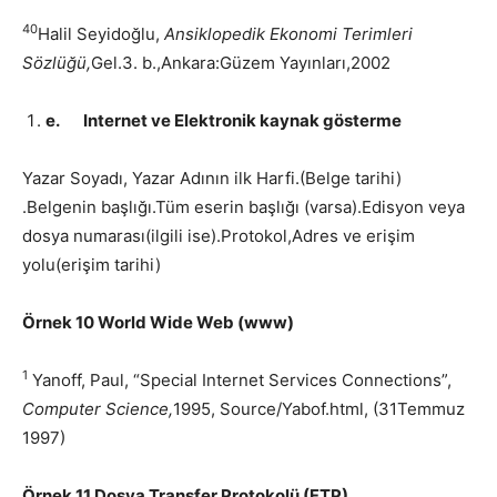
40
Halil Seyidoğlu,
Ansiklopedik Ekonomi Terimleri
Sözlüğü,
Gel.3. b.,Ankara:Güzem Yayınları,2002
e.
Internet ve Elektronik kaynak gösterme
Yazar Soyadı, Yazar Adının ilk Harfi.(Belge tarihi)
.Belgenin başlığı.Tüm eserin başlığı (varsa).Edisyon veya
dosya numarası(ilgili ise).Protokol,Adres ve erişim
yolu(erişim tarihi)
Örnek 10 World Wide Web (www)
1
Yanoff, Paul, “Special Internet Services Connections”,
Computer Science,
1995, Source/Yabof.html, (31Temmuz
1997)
Örnek 11 Dosya Transfer Protokolü (FTP)