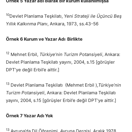
Örnek 5 Yazar adı olarak bir kurum kullanılmışsa
10
Devlet Planlama Teşkilatı,
Yeni Strateji ile Üçüncü Beş
Yıllık Kalkınma Planı
, Ankara, 1973, ss.43-56
Örnek 6 Kurum ve Yazar Adı Birlikte
12
Mehnet Erbil,
Türkiye’nin Turizm Potansiyeli
, Ankara:
Devlet Planlama Teşkilatı yayını, 2004, s.15 [görüşler
DPT’ye değil Erbil’e aittir.]
13
Devlet Planlama Teşkilatı (Mehmet Erbil ),
Türkiye’nin
Turizm Potansiyeli
, Ankara: Devlet Planlama Teşkilatı
yayını, 2004, s.15 [görüşler Erbil’e değil DPT’ye aittir.]
Örnek 7 Yazar Adı Yok
13
Avrupa’da Dil Öğrenimi,
Avrupa Dergisi
, Aralık 1978,