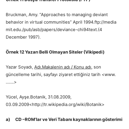
Bruckman, Amy. “Approaches to managing deviant
behavior in virtual communities” April 1994.ftp://media
mit.edu./pub/asb/papers/deviance-chi94text.(4
December 1997).
Örnek 12 Yazarı Belli Olmayan Siteler (Vikipedi)
Yazar Soyadı,
Adı.Makalenin adı / Konu adı
, son
güncelleme tarihi, sayfayı ziyaret ettiğiniz tarih <www.
…….>
Yücel, Ayşe.Botanik, 31.08.2009,
03.09.2009<http://tr.wikipedia.org/wiki/Botanik>
a)
CD –ROM’lar ve Veri Tabanı kaynaklarının gösterimi