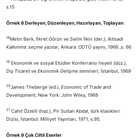
s.15
Örnek 8 Derleyen, Düzenleyen, Hazırlayan, Toplayan
18
Metin Berk, fikret Görün ve Selim İlkin (der
.), İktisadi
Kalkınma: seçme yazılar
, Ankara: ODTÜ yayını, 1966 ,s. 66
19
Ekonomik ve sosyal Etüdler Konferransı heyeti (düz.),
Dış Ticaret ve Ekonomik Gelişme semineri,
İstanbul, 1969
20
James Theberge (ed.),
Economic of Trade and
Development
, New York: John Wiley, 1968
21
Cahit Öztelli (haz.), Pir Sultan Abdal, türk klasikleri
Dizisi, İstanbul: Milliyet Yayınları, 1971, s.95.
Örnek 9 Çok Ciltli Eserler