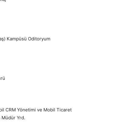
iktaş) Kampüsü Oditoryum
ürü
obil CRM Yönetimi ve Mobil Ticaret
 Müdür Yrd.