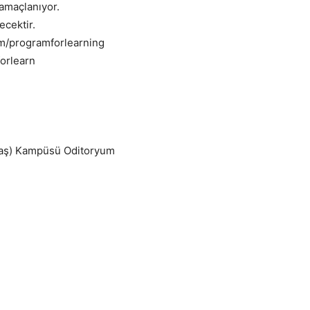
 amaçlanıyor.
ecektir.
m/programforlearning
forlearn
iktaş) Kampüsü Oditoryum