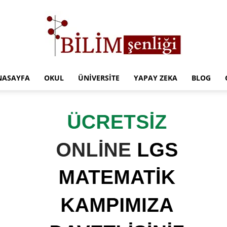
NASAYFA
OKUL
ÜNIVERSITE
YAPAY ZEKA
BLOG
Türkiye
Eğitim
Kampüsü