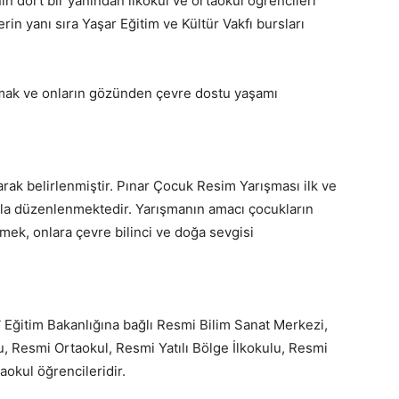
in dört bir yanından ilkokul ve ortaokul öğrencileri
erin yanı sıra Yaşar Eğitim ve Kültür Vakfı bursları
ırmak ve onların gözünden çevre dostu yaşamı
ak belirlenmiştir. Pınar Çocuk Resim Yarışması ilk ve
yla düzenlenmektedir. Yarışmanın amacı çocukların
mek, onlara çevre bilinci ve doğa sevgisi
lî Eğitim Bakanlığına bağlı Resmi Bilim Sanat Merkezi,
, Resmi Ortaokul, Resmi Yatılı Bölge İlkokulu, Resmi
aokul öğrencileridir.