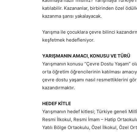
katılmaya hazır mısınız? Yarışmaya Türkiye’n
katılabilir. Kazananlar, birbirinden özel ödüll
kazanma şansı yakalayacak.
Yarışma ile çocuklara çevre bilinci kazand
keşfetmek hedefleniyor.
YARIŞMANIN AMACI, KONUSU VE TÜRÜ
Yarışmanın konusu “Çevre Dostu Yaşam” olar
orta öğretim öğrencilerinin katılması amacı
çevre dostu yaşamı nasıl resmettiklerini gör
kazandırmaktır.
HEDEF KİTLE
Yarışmanın hedef kitlesi; Türkiye geneli Mil
Resmi İlkokul, Resmi İmam – Hatip Ortaokulu
Yatılı Bölge Ortaokulu, Özel İlkokul, Özel Ort