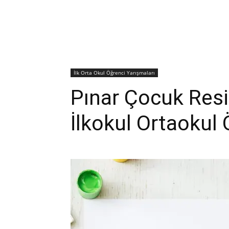
İlk Orta Okul Öğrenci Yarışmaları
Pınar Çocuk Res
İlkokul Ortaokul 