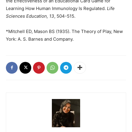
the Effectiveness of an Educational Card Game for
Learning How Human Immunology Is Regulated.
Life
Sciences Education, 13
, 504-515.
*
Mitchell ED, Mason BS
(
1935
).
The Theory of Play
, New
York: A. S. Barnes and Company.