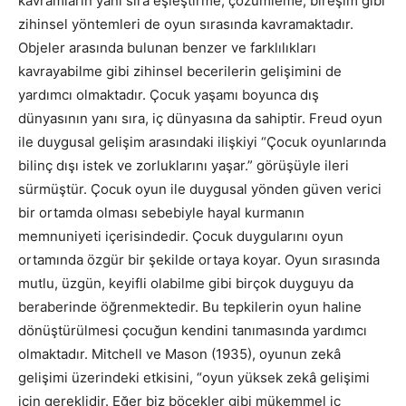
kavramların yanı sıra eşleştirme, çözümleme, bireşim gibi
zihinsel yöntemleri de oyun sırasında kavramaktadır.
Objeler arasında bulunan benzer ve farklılıkları
kavrayabilme gibi zihinsel becerilerin gelişimini de
yardımcı olmaktadır. Çocuk yaşamı boyunca dış
dünyasının yanı sıra, iç dünyasına da sahiptir. Freud oyun
ile duygusal gelişim arasındaki ilişkiyi “Çocuk oyunlarında
bilinç dışı istek ve zorluklarını yaşar.” görüşüyle ileri
sürmüştür. Çocuk oyun ile duygusal yönden güven verici
bir ortamda olması sebebiyle hayal kurmanın
memnuniyeti içerisindedir. Çocuk duygularını oyun
ortamında özgür bir şekilde ortaya koyar. Oyun sırasında
mutlu, üzgün, keyifli olabilme gibi birçok duyguyu da
beraberinde öğrenmektedir. Bu tepkilerin oyun haline
dönüştürülmesi çocuğun kendini tanımasında yardımcı
olmaktadır. Mitchell ve Mason (1935), oyunun zekâ
gelişimi üzerindeki etkisini, “oyun yüksek zekâ gelişimi
için gereklidir. Eğer biz böcekler gibi mükemmel iç