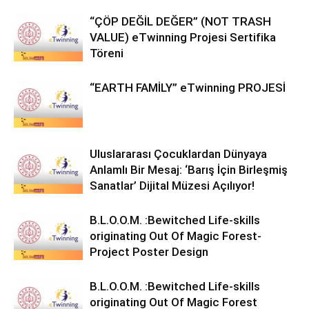
“ÇÖP DEĞİL DEĞER” (NOT TRASH
VALUE) eTwinning Projesi Sertifika
Töreni
“EARTH FAMİLY” eTwinning PROJESİ
Uluslararası Çocuklardan Dünyaya
Anlamlı Bir Mesaj: ‘Barış İçin Birleşmiş
Sanatlar’ Dijital Müzesi Açılıyor!
B.L.O.O.M. :Bewitched Life-skills
originating Out Of Magic Forest-
Project Poster Design
B.L.O.O.M. :Bewitched Life-skills
originating Out Of Magic Forest